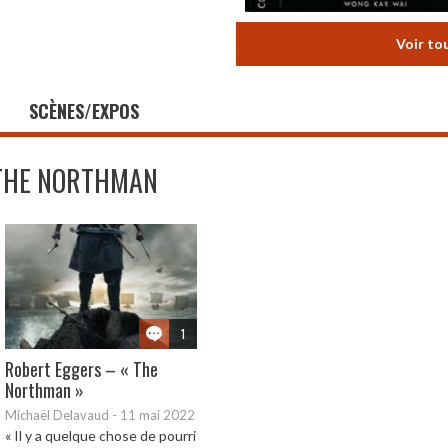
Voir to
SCÈNES/EXPOS
THE NORTHMAN
1
Robert Eggers – « The
Northman »
Michaël Delavaud
-
11 mai 2022
« Il y a quelque chose de pourri