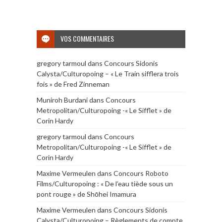
VOS COMMENTAIRES
gregory tarmoul
dans
Concours Sidonis
Calysta/Culturopoing – « Le Train sifflera trois
fois » de Fred Zinneman
Muniroh Burdani
dans
Concours
Metropolitan/Culturopoing -« Le Sifflet » de
Corin Hardy
gregory tarmoul
dans
Concours
Metropolitan/Culturopoing -« Le Sifflet » de
Corin Hardy
Maxime Vermeulen
dans
Concours Roboto
Films/Culturopoing : « De l’eau tiède sous un
pont rouge » de Shōhei Imamura
Maxime Vermeulen
dans
Concours Sidonis
Calysta/Culturopoing – Règlements de compte