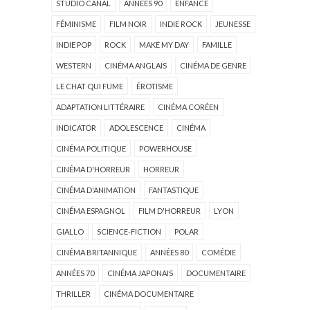
STUDIO CANAL
ANNÉES 90
ENFANCE
FÉMINISME
FILM NOIR
INDIE ROCK
JEUNESSE
INDIE POP
ROCK
MAKE MY DAY
FAMILLE
WESTERN
CINÉMA ANGLAIS
CINÉMA DE GENRE
LE CHAT QUI FUME
ÉROTISME
ADAPTATION LITTÉRAIRE
CINÉMA CORÉEN
INDICATOR
ADOLESCENCE
CINÉMA
CINÉMA POLITIQUE
POWERHOUSE
CINÉMA D'HORREUR
HORREUR
CINÉMA D'ANIMATION
FANTASTIQUE
CINÉMA ESPAGNOL
FILM D'HORREUR
LYON
GIALLO
SCIENCE-FICTION
POLAR
CINÉMA BRITANNIQUE
ANNÉES 80
COMÉDIE
ANNÉES 70
CINÉMA JAPONAIS
DOCUMENTAIRE
THRILLER
CINÉMA DOCUMENTAIRE