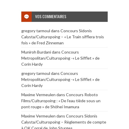
VOS COMMENTAIRES
gregory tarmoul
dans
Concours Sidonis
Calysta/Culturopoing – « Le Train sifflera trois
fois » de Fred Zinneman
Muniroh Burdani
dans
Concours
Metropolitan/Culturopoing -« Le Sifflet » de
Corin Hardy
gregory tarmoul
dans
Concours
Metropolitan/Culturopoing -« Le Sifflet » de
Corin Hardy
Maxime Vermeulen
dans
Concours Roboto
Films/Culturopoing : « De l’eau tiède sous un
pont rouge » de Shōhei Imamura
Maxime Vermeulen
dans
Concours Sidonis
Calysta/Culturopoing – Règlements de compte
à OK Corral de John Sturges