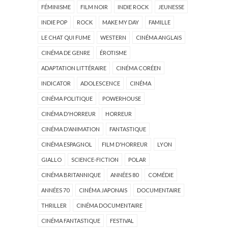
FÉMINISME
FILM NOIR
INDIE ROCK
JEUNESSE
INDIE POP
ROCK
MAKE MY DAY
FAMILLE
LE CHAT QUI FUME
WESTERN
CINÉMA ANGLAIS
CINÉMA DE GENRE
ÉROTISME
ADAPTATION LITTÉRAIRE
CINÉMA CORÉEN
INDICATOR
ADOLESCENCE
CINÉMA
CINÉMA POLITIQUE
POWERHOUSE
CINÉMA D'HORREUR
HORREUR
CINÉMA D'ANIMATION
FANTASTIQUE
CINÉMA ESPAGNOL
FILM D'HORREUR
LYON
GIALLO
SCIENCE-FICTION
POLAR
CINÉMA BRITANNIQUE
ANNÉES 80
COMÉDIE
ANNÉES 70
CINÉMA JAPONAIS
DOCUMENTAIRE
THRILLER
CINÉMA DOCUMENTAIRE
CINÉMA FANTASTIQUE
FESTIVAL