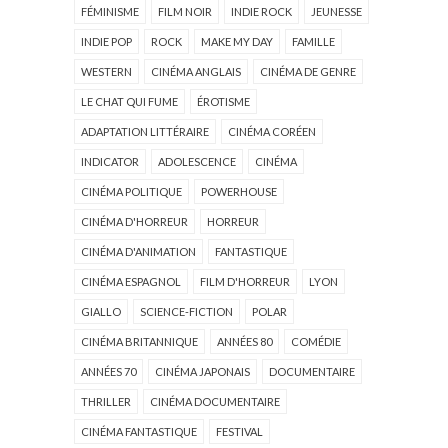
FÉMINISME
FILM NOIR
INDIE ROCK
JEUNESSE
INDIE POP
ROCK
MAKE MY DAY
FAMILLE
WESTERN
CINÉMA ANGLAIS
CINÉMA DE GENRE
LE CHAT QUI FUME
ÉROTISME
ADAPTATION LITTÉRAIRE
CINÉMA CORÉEN
INDICATOR
ADOLESCENCE
CINÉMA
CINÉMA POLITIQUE
POWERHOUSE
CINÉMA D'HORREUR
HORREUR
CINÉMA D'ANIMATION
FANTASTIQUE
CINÉMA ESPAGNOL
FILM D'HORREUR
LYON
GIALLO
SCIENCE-FICTION
POLAR
CINÉMA BRITANNIQUE
ANNÉES 80
COMÉDIE
ANNÉES 70
CINÉMA JAPONAIS
DOCUMENTAIRE
THRILLER
CINÉMA DOCUMENTAIRE
CINÉMA FANTASTIQUE
FESTIVAL