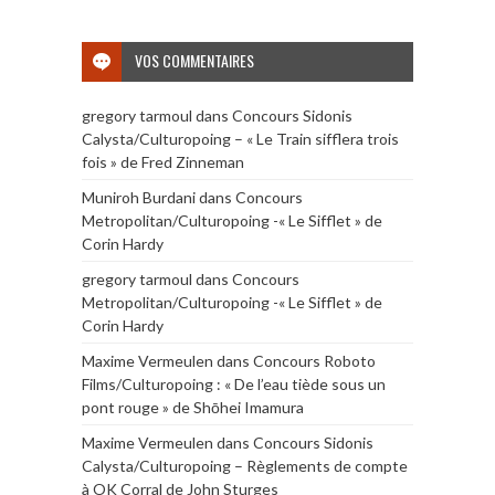
VOS COMMENTAIRES
gregory tarmoul
dans
Concours Sidonis
Calysta/Culturopoing – « Le Train sifflera trois
fois » de Fred Zinneman
Muniroh Burdani
dans
Concours
Metropolitan/Culturopoing -« Le Sifflet » de
Corin Hardy
gregory tarmoul
dans
Concours
Metropolitan/Culturopoing -« Le Sifflet » de
Corin Hardy
Maxime Vermeulen
dans
Concours Roboto
Films/Culturopoing : « De l’eau tiède sous un
pont rouge » de Shōhei Imamura
Maxime Vermeulen
dans
Concours Sidonis
Calysta/Culturopoing – Règlements de compte
à OK Corral de John Sturges