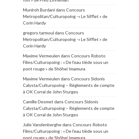
Muniroh Burdani
dans
Concours
Metropolitan/Culturopoing -« Le Sifflet » de
Corin Hardy
gregory tarmoul
dans
Concours
Metropolitan/Culturopoing -« Le Sifflet » de
Corin Hardy
Maxime Vermeulen
dans
Concours Roboto
Films/Culturopoing : « De l’eau tiède sous un
pont rouge » de Shōhei Imamura
Maxime Vermeulen
dans
Concours Sidonis
Calysta/Culturopoing – Règlements de compte
à OK Corral de John Sturges
Camille Desmet
dans
Concours Sidonis
Calysta/Culturopoing – Règlements de compte
à OK Corral de John Sturges
Julie Vandenberghe
dans
Concours Roboto
Films/Culturopoing : « De l’eau tiède sous un
pont rouge » de Shōhei Imamura