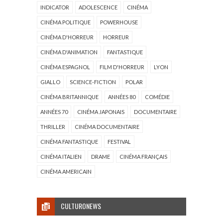
INDICATOR
ADOLESCENCE
CINÉMA
CINÉMA POLITIQUE
POWERHOUSE
CINÉMA D'HORREUR
HORREUR
CINÉMA D'ANIMATION
FANTASTIQUE
CINÉMA ESPAGNOL
FILM D'HORREUR
LYON
GIALLO
SCIENCE-FICTION
POLAR
CINÉMA BRITANNIQUE
ANNÉES 80
COMÉDIE
ANNÉES 70
CINÉMA JAPONAIS
DOCUMENTAIRE
THRILLER
CINÉMA DOCUMENTAIRE
CINÉMA FANTASTIQUE
FESTIVAL
CINÉMA ITALIEN
DRAME
CINÉMA FRANÇAIS
CINÉMA AMERICAIN
CULTURONEWS