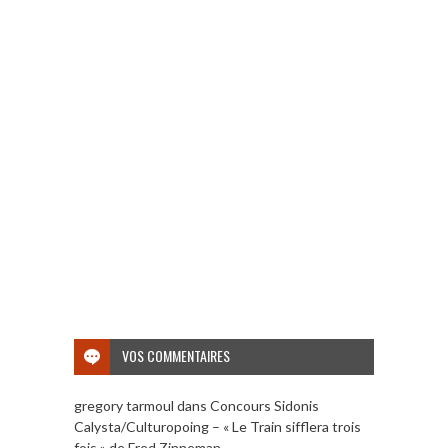
VOS COMMENTAIRES
gregory tarmoul
dans
Concours Sidonis
Calysta/Culturopoing – « Le Train sifflera trois
fois » de Fred Zinneman