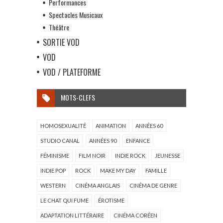
Performances
Spectacles Musicaux
Théâtre
SORTIE VOD
VOD
VOD / PLATEFORME
MOTS-CLEFS
HOMOSEXUALITÉ
ANIMATION
ANNÉES 60
STUDIO CANAL
ANNÉES 90
ENFANCE
FÉMINISME
FILM NOIR
INDIE ROCK
JEUNESSE
INDIE POP
ROCK
MAKE MY DAY
FAMILLE
WESTERN
CINÉMA ANGLAIS
CINÉMA DE GENRE
LE CHAT QUI FUME
ÉROTISME
ADAPTATION LITTÉRAIRE
CINÉMA CORÉEN