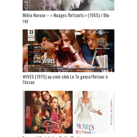
Mikio Naruse – « Nuages flottants » (1955) / Blu-
ray
WIVES (1975) au ciné-club Le 7e genre/Retour à
l’écran