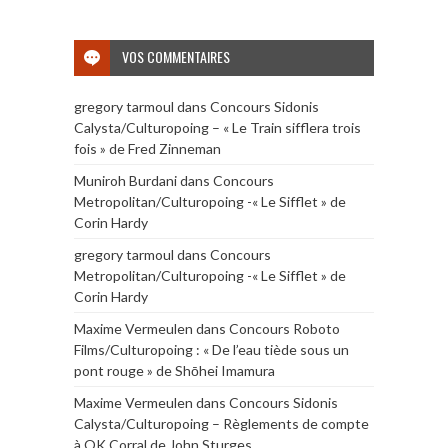
VOS COMMENTAIRES
gregory tarmoul
dans
Concours Sidonis
Calysta/Culturopoing – « Le Train sifflera trois
fois » de Fred Zinneman
Muniroh Burdani
dans
Concours
Metropolitan/Culturopoing -« Le Sifflet » de
Corin Hardy
gregory tarmoul
dans
Concours
Metropolitan/Culturopoing -« Le Sifflet » de
Corin Hardy
Maxime Vermeulen
dans
Concours Roboto
Films/Culturopoing : « De l’eau tiède sous un
pont rouge » de Shōhei Imamura
Maxime Vermeulen
dans
Concours Sidonis
Calysta/Culturopoing – Règlements de compte
à OK Corral de John Sturges