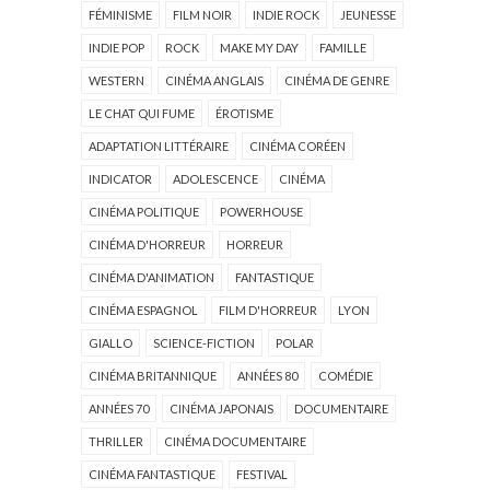
FÉMINISME
FILM NOIR
INDIE ROCK
JEUNESSE
INDIE POP
ROCK
MAKE MY DAY
FAMILLE
WESTERN
CINÉMA ANGLAIS
CINÉMA DE GENRE
LE CHAT QUI FUME
ÉROTISME
ADAPTATION LITTÉRAIRE
CINÉMA CORÉEN
INDICATOR
ADOLESCENCE
CINÉMA
CINÉMA POLITIQUE
POWERHOUSE
CINÉMA D'HORREUR
HORREUR
CINÉMA D'ANIMATION
FANTASTIQUE
CINÉMA ESPAGNOL
FILM D'HORREUR
LYON
GIALLO
SCIENCE-FICTION
POLAR
CINÉMA BRITANNIQUE
ANNÉES 80
COMÉDIE
ANNÉES 70
CINÉMA JAPONAIS
DOCUMENTAIRE
THRILLER
CINÉMA DOCUMENTAIRE
CINÉMA FANTASTIQUE
FESTIVAL