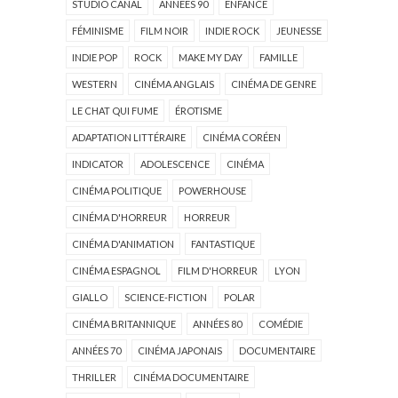
STUDIO CANAL
ANNÉES 90
ENFANCE
FÉMINISME
FILM NOIR
INDIE ROCK
JEUNESSE
INDIE POP
ROCK
MAKE MY DAY
FAMILLE
WESTERN
CINÉMA ANGLAIS
CINÉMA DE GENRE
LE CHAT QUI FUME
ÉROTISME
ADAPTATION LITTÉRAIRE
CINÉMA CORÉEN
INDICATOR
ADOLESCENCE
CINÉMA
CINÉMA POLITIQUE
POWERHOUSE
CINÉMA D'HORREUR
HORREUR
CINÉMA D'ANIMATION
FANTASTIQUE
CINÉMA ESPAGNOL
FILM D'HORREUR
LYON
GIALLO
SCIENCE-FICTION
POLAR
CINÉMA BRITANNIQUE
ANNÉES 80
COMÉDIE
ANNÉES 70
CINÉMA JAPONAIS
DOCUMENTAIRE
THRILLER
CINÉMA DOCUMENTAIRE