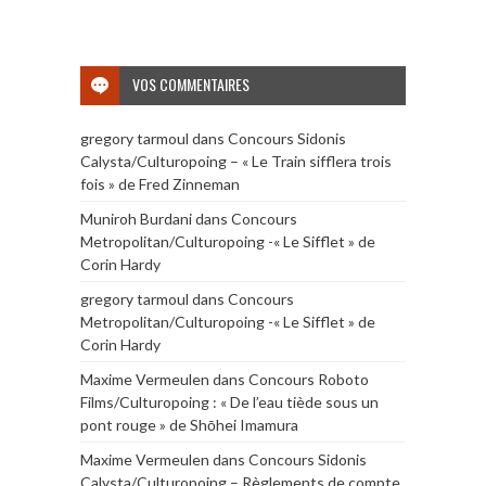
VOS COMMENTAIRES
gregory tarmoul
dans
Concours Sidonis
Calysta/Culturopoing – « Le Train sifflera trois
fois » de Fred Zinneman
Muniroh Burdani
dans
Concours
Metropolitan/Culturopoing -« Le Sifflet » de
Corin Hardy
gregory tarmoul
dans
Concours
Metropolitan/Culturopoing -« Le Sifflet » de
Corin Hardy
Maxime Vermeulen
dans
Concours Roboto
Films/Culturopoing : « De l’eau tiède sous un
pont rouge » de Shōhei Imamura
Maxime Vermeulen
dans
Concours Sidonis
Calysta/Culturopoing – Règlements de compte