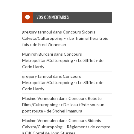
VOS COMMENTAIRES
gregory tarmoul
dans
Concours Sidonis
Calysta/Culturopoing – « Le Train sifflera trois
fois » de Fred Zinneman
Muniroh Burdani
dans
Concours
Metropolitan/Culturopoing -« Le Sifflet » de
Corin Hardy
gregory tarmoul
dans
Concours
Metropolitan/Culturopoing -« Le Sifflet » de
Corin Hardy
Maxime Vermeulen
dans
Concours Roboto
Films/Culturopoing : « De l’eau tiède sous un
pont rouge » de Shōhei Imamura
Maxime Vermeulen
dans
Concours Sidonis
Calysta/Culturopoing – Règlements de compte
à OK Corral de John Sturges