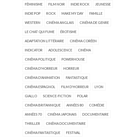
FÉMINISME
FILM NOIR
INDIE ROCK
JEUNESSE
INDIE POP
ROCK
MAKE MY DAY
FAMILLE
WESTERN
CINÉMA ANGLAIS
CINÉMA DE GENRE
LE CHAT QUI FUME
ÉROTISME
ADAPTATION LITTÉRAIRE
CINÉMA CORÉEN
INDICATOR
ADOLESCENCE
CINÉMA
CINÉMA POLITIQUE
POWERHOUSE
CINÉMA D'HORREUR
HORREUR
CINÉMA D'ANIMATION
FANTASTIQUE
CINÉMA ESPAGNOL
FILM D'HORREUR
LYON
GIALLO
SCIENCE-FICTION
POLAR
CINÉMA BRITANNIQUE
ANNÉES 80
COMÉDIE
ANNÉES 70
CINÉMA JAPONAIS
DOCUMENTAIRE
THRILLER
CINÉMA DOCUMENTAIRE
CINÉMA FANTASTIQUE
FESTIVAL