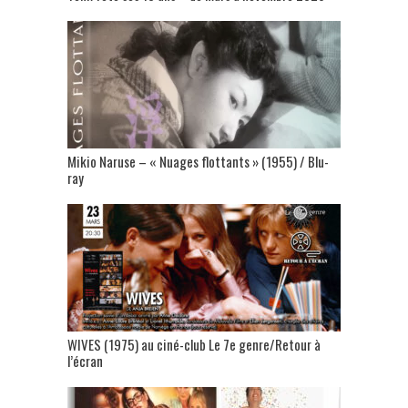
Mikio Naruse – « Nuages flottants » (1955) / Blu-
ray
WIVES (1975) au ciné-club Le 7e genre/Retour à
l’écran