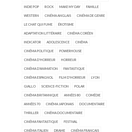
INDIE POP
ROCK
MAKE MY DAY
FAMILLE
WESTERN
CINÉMA ANGLAIS
CINÉMA DE GENRE
LE CHAT QUI FUME
ÉROTISME
ADAPTATION LITTÉRAIRE
CINÉMA CORÉEN
INDICATOR
ADOLESCENCE
CINÉMA
CINÉMA POLITIQUE
POWERHOUSE
CINÉMA D'HORREUR
HORREUR
CINÉMA D'ANIMATION
FANTASTIQUE
CINÉMA ESPAGNOL
FILM D'HORREUR
LYON
GIALLO
SCIENCE-FICTION
POLAR
CINÉMA BRITANNIQUE
ANNÉES 80
COMÉDIE
ANNÉES 70
CINÉMA JAPONAIS
DOCUMENTAIRE
THRILLER
CINÉMA DOCUMENTAIRE
CINÉMA FANTASTIQUE
FESTIVAL
CINÉMA ITALIEN
DRAME
CINÉMA FRANÇAIS