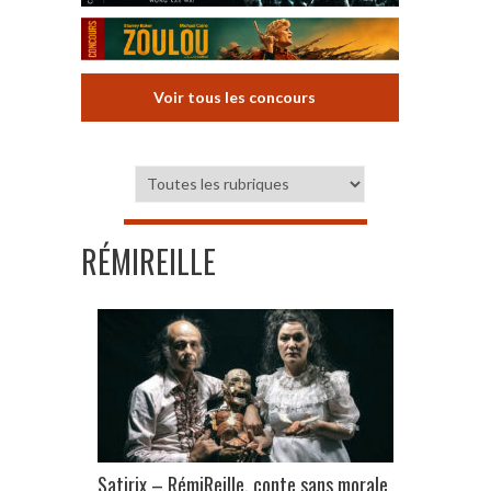
Voir tous les concours
RÉMIREILLE
Satirix – RémiReille, conte sans morale