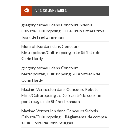
VOS COMMENTAIRES
gregory tarmoul
dans
Concours Sidonis
Calysta/Culturopoing – « Le Train sifflera trois
fois » de Fred Zinneman
Muniroh Burdani
dans
Concours
Metropolitan/Culturopoing -« Le Sifflet » de
Corin Hardy
gregory tarmoul
dans
Concours
Metropolitan/Culturopoing -« Le Sifflet » de
Corin Hardy
Maxime Vermeulen
dans
Concours Roboto
Films/Culturopoing : « De l’eau tiède sous un
pont rouge » de Shōhei Imamura
Maxime Vermeulen
dans
Concours Sidonis
Calysta/Culturopoing – Règlements de compte
à OK Corral de John Sturges