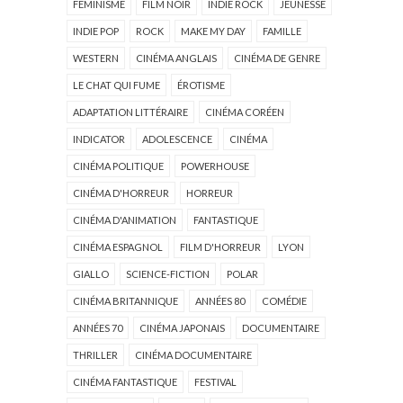
FÉMINISME
FILM NOIR
INDIE ROCK
JEUNESSE
INDIE POP
ROCK
MAKE MY DAY
FAMILLE
WESTERN
CINÉMA ANGLAIS
CINÉMA DE GENRE
LE CHAT QUI FUME
ÉROTISME
ADAPTATION LITTÉRAIRE
CINÉMA CORÉEN
INDICATOR
ADOLESCENCE
CINÉMA
CINÉMA POLITIQUE
POWERHOUSE
CINÉMA D'HORREUR
HORREUR
CINÉMA D'ANIMATION
FANTASTIQUE
CINÉMA ESPAGNOL
FILM D'HORREUR
LYON
GIALLO
SCIENCE-FICTION
POLAR
CINÉMA BRITANNIQUE
ANNÉES 80
COMÉDIE
ANNÉES 70
CINÉMA JAPONAIS
DOCUMENTAIRE
THRILLER
CINÉMA DOCUMENTAIRE
CINÉMA FANTASTIQUE
FESTIVAL