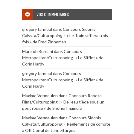
VOS COMMENTAIRES
gregory tarmoul
dans
Concours Sidonis
Calysta/Culturopoing – « Le Train sifflera trois
fois » de Fred Zinneman
Muniroh Burdani
dans
Concours
Metropolitan/Culturopoing -« Le Sifflet » de
Corin Hardy
gregory tarmoul
dans
Concours
Metropolitan/Culturopoing -« Le Sifflet » de
Corin Hardy
Maxime Vermeulen
dans
Concours Roboto
Films/Culturopoing : « De l’eau tiède sous un
pont rouge » de Shōhei Imamura
Maxime Vermeulen
dans
Concours Sidonis
Calysta/Culturopoing – Règlements de compte
à OK Corral de John Sturges