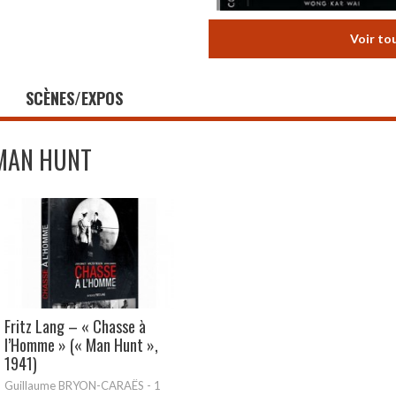
Voir to
SCÈNES/EXPOS
MAN HUNT
Fritz Lang – « Chasse à
l’Homme » (« Man Hunt »,
1941)
Guillaume BRYON-CARAËS
-
1