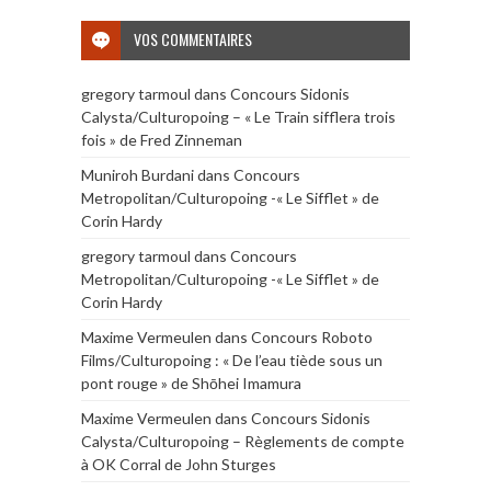
VOS COMMENTAIRES
gregory tarmoul
dans
Concours Sidonis
Calysta/Culturopoing – « Le Train sifflera trois
fois » de Fred Zinneman
Muniroh Burdani
dans
Concours
Metropolitan/Culturopoing -« Le Sifflet » de
Corin Hardy
gregory tarmoul
dans
Concours
Metropolitan/Culturopoing -« Le Sifflet » de
Corin Hardy
Maxime Vermeulen
dans
Concours Roboto
Films/Culturopoing : « De l’eau tiède sous un
pont rouge » de Shōhei Imamura
Maxime Vermeulen
dans
Concours Sidonis
Calysta/Culturopoing – Règlements de compte
à OK Corral de John Sturges