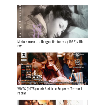
Mikio Naruse – « Nuages flottants » (1955) / Blu-
ray
WIVES (1975) au ciné-club Le 7e genre/Retour à
l’écran