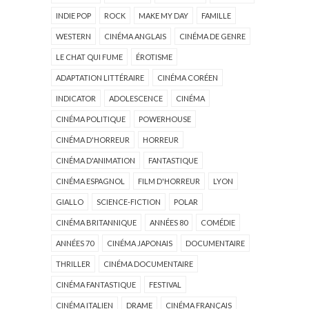
INDIE POP
ROCK
MAKE MY DAY
FAMILLE
WESTERN
CINÉMA ANGLAIS
CINÉMA DE GENRE
LE CHAT QUI FUME
ÉROTISME
ADAPTATION LITTÉRAIRE
CINÉMA CORÉEN
INDICATOR
ADOLESCENCE
CINÉMA
CINÉMA POLITIQUE
POWERHOUSE
CINÉMA D'HORREUR
HORREUR
CINÉMA D'ANIMATION
FANTASTIQUE
CINÉMA ESPAGNOL
FILM D'HORREUR
LYON
GIALLO
SCIENCE-FICTION
POLAR
CINÉMA BRITANNIQUE
ANNÉES 80
COMÉDIE
ANNÉES 70
CINÉMA JAPONAIS
DOCUMENTAIRE
THRILLER
CINÉMA DOCUMENTAIRE
CINÉMA FANTASTIQUE
FESTIVAL
CINÉMA ITALIEN
DRAME
CINÉMA FRANÇAIS