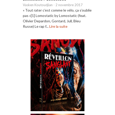
Vasken Koutoudjian
-
2 novembre 2017
« Tout rater c’est comme le vélo, ça s’oublie
pas »[1] Lomostatic by Lomostatic (feat.
Olivier Depardon, Gontard, Jull, Bleu
Russe) Le rap f...
Lire la suite