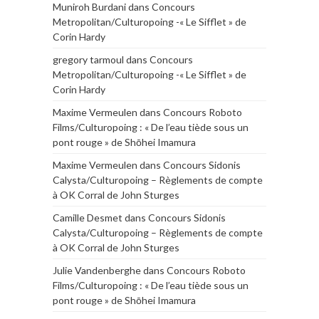
Muniroh Burdani
dans
Concours
Metropolitan/Culturopoing -« Le Sifflet » de
Corin Hardy
gregory tarmoul
dans
Concours
Metropolitan/Culturopoing -« Le Sifflet » de
Corin Hardy
Maxime Vermeulen
dans
Concours Roboto
Films/Culturopoing : « De l’eau tiède sous un
pont rouge » de Shōhei Imamura
Maxime Vermeulen
dans
Concours Sidonis
Calysta/Culturopoing – Règlements de compte
à OK Corral de John Sturges
Camille Desmet
dans
Concours Sidonis
Calysta/Culturopoing – Règlements de compte
à OK Corral de John Sturges
Julie Vandenberghe
dans
Concours Roboto
Films/Culturopoing : « De l’eau tiède sous un
pont rouge » de Shōhei Imamura