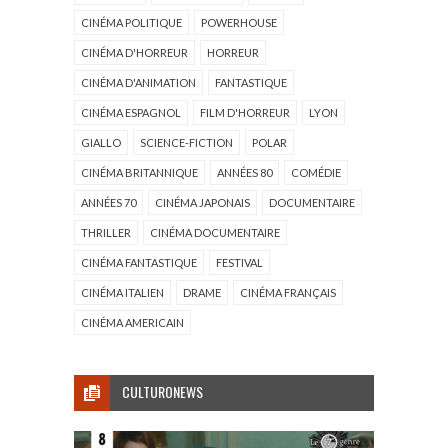
CINÉMA POLITIQUE
POWERHOUSE
CINÉMA D'HORREUR
HORREUR
CINÉMA D'ANIMATION
FANTASTIQUE
CINÉMA ESPAGNOL
FILM D'HORREUR
LYON
GIALLO
SCIENCE-FICTION
POLAR
CINÉMA BRITANNIQUE
ANNÉES 80
COMÉDIE
ANNÉES 70
CINÉMA JAPONAIS
DOCUMENTAIRE
THRILLER
CINÉMA DOCUMENTAIRE
CINÉMA FANTASTIQUE
FESTIVAL
CINÉMA ITALIEN
DRAME
CINÉMA FRANÇAIS
CINÉMA AMERICAIN
CULTURONEWS