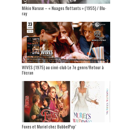
Mikio Naruse – « Nuages flottants » (1955) / Blu-
ray
WIVES (1975) au ciné-club Le 7e genre/Retour à
l’écran
Foxes et Muriel chez BubbelPop’