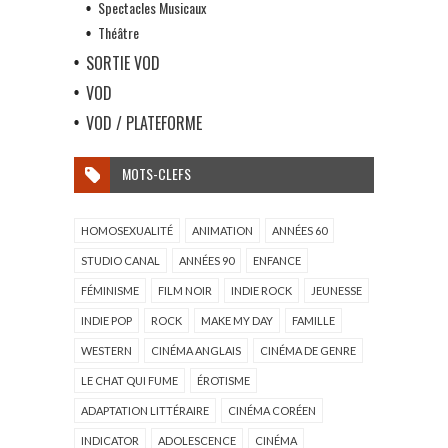
Spectacles Musicaux
Théâtre
SORTIE VOD
VOD
VOD / PLATEFORME
MOTS-CLEFS
HOMOSEXUALITÉ
ANIMATION
ANNÉES 60
STUDIO CANAL
ANNÉES 90
ENFANCE
FÉMINISME
FILM NOIR
INDIE ROCK
JEUNESSE
INDIE POP
ROCK
MAKE MY DAY
FAMILLE
WESTERN
CINÉMA ANGLAIS
CINÉMA DE GENRE
LE CHAT QUI FUME
ÉROTISME
ADAPTATION LITTÉRAIRE
CINÉMA CORÉEN
INDICATOR
ADOLESCENCE
CINÉMA