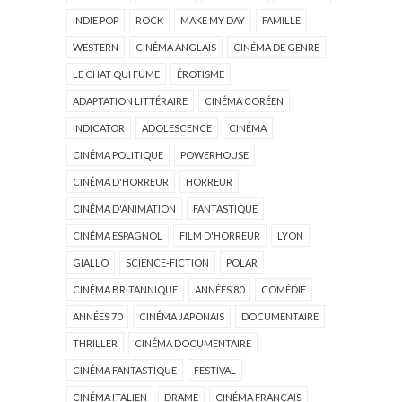
INDIE POP
ROCK
MAKE MY DAY
FAMILLE
WESTERN
CINÉMA ANGLAIS
CINÉMA DE GENRE
LE CHAT QUI FUME
ÉROTISME
ADAPTATION LITTÉRAIRE
CINÉMA CORÉEN
INDICATOR
ADOLESCENCE
CINÉMA
CINÉMA POLITIQUE
POWERHOUSE
CINÉMA D'HORREUR
HORREUR
CINÉMA D'ANIMATION
FANTASTIQUE
CINÉMA ESPAGNOL
FILM D'HORREUR
LYON
GIALLO
SCIENCE-FICTION
POLAR
CINÉMA BRITANNIQUE
ANNÉES 80
COMÉDIE
ANNÉES 70
CINÉMA JAPONAIS
DOCUMENTAIRE
THRILLER
CINÉMA DOCUMENTAIRE
CINÉMA FANTASTIQUE
FESTIVAL
CINÉMA ITALIEN
DRAME
CINÉMA FRANÇAIS