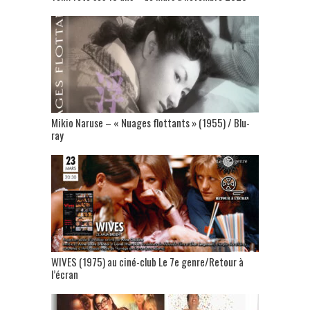
Mikio Naruse – « Nuages flottants » (1955) / Blu-
ray
WIVES (1975) au ciné-club Le 7e genre/Retour à
l’écran