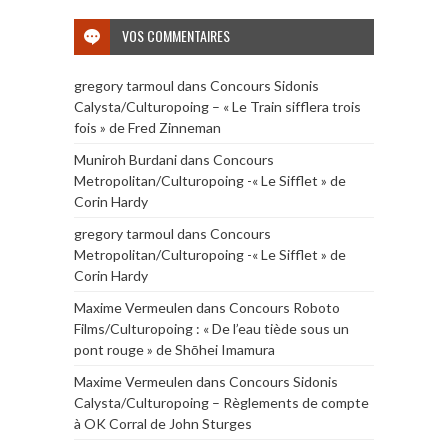
VOS COMMENTAIRES
gregory tarmoul
dans
Concours Sidonis
Calysta/Culturopoing – « Le Train sifflera trois
fois » de Fred Zinneman
Muniroh Burdani
dans
Concours
Metropolitan/Culturopoing -« Le Sifflet » de
Corin Hardy
gregory tarmoul
dans
Concours
Metropolitan/Culturopoing -« Le Sifflet » de
Corin Hardy
Maxime Vermeulen
dans
Concours Roboto
Films/Culturopoing : « De l’eau tiède sous un
pont rouge » de Shōhei Imamura
Maxime Vermeulen
dans
Concours Sidonis
Calysta/Culturopoing – Règlements de compte
à OK Corral de John Sturges