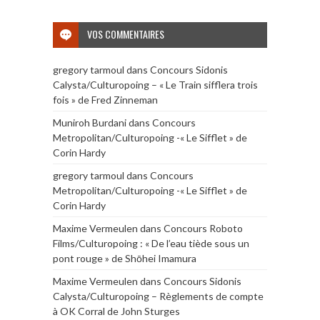
VOS COMMENTAIRES
gregory tarmoul
dans
Concours Sidonis
Calysta/Culturopoing – « Le Train sifflera trois
fois » de Fred Zinneman
Muniroh Burdani
dans
Concours
Metropolitan/Culturopoing -« Le Sifflet » de
Corin Hardy
gregory tarmoul
dans
Concours
Metropolitan/Culturopoing -« Le Sifflet » de
Corin Hardy
Maxime Vermeulen
dans
Concours Roboto
Films/Culturopoing : « De l’eau tiède sous un
pont rouge » de Shōhei Imamura
Maxime Vermeulen
dans
Concours Sidonis
Calysta/Culturopoing – Règlements de compte
à OK Corral de John Sturges