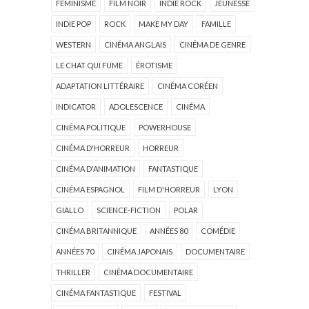
FÉMINISME
FILM NOIR
INDIE ROCK
JEUNESSE
INDIE POP
ROCK
MAKE MY DAY
FAMILLE
WESTERN
CINÉMA ANGLAIS
CINÉMA DE GENRE
LE CHAT QUI FUME
ÉROTISME
ADAPTATION LITTÉRAIRE
CINÉMA CORÉEN
INDICATOR
ADOLESCENCE
CINÉMA
CINÉMA POLITIQUE
POWERHOUSE
CINÉMA D'HORREUR
HORREUR
CINÉMA D'ANIMATION
FANTASTIQUE
CINÉMA ESPAGNOL
FILM D'HORREUR
LYON
GIALLO
SCIENCE-FICTION
POLAR
CINÉMA BRITANNIQUE
ANNÉES 80
COMÉDIE
ANNÉES 70
CINÉMA JAPONAIS
DOCUMENTAIRE
THRILLER
CINÉMA DOCUMENTAIRE
CINÉMA FANTASTIQUE
FESTIVAL