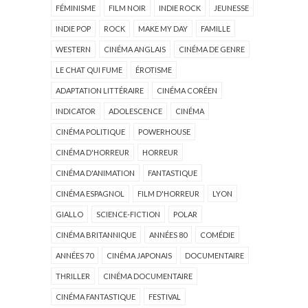
FÉMINISME
FILM NOIR
INDIE ROCK
JEUNESSE
INDIE POP
ROCK
MAKE MY DAY
FAMILLE
WESTERN
CINÉMA ANGLAIS
CINÉMA DE GENRE
LE CHAT QUI FUME
ÉROTISME
ADAPTATION LITTÉRAIRE
CINÉMA CORÉEN
INDICATOR
ADOLESCENCE
CINÉMA
CINÉMA POLITIQUE
POWERHOUSE
CINÉMA D'HORREUR
HORREUR
CINÉMA D'ANIMATION
FANTASTIQUE
CINÉMA ESPAGNOL
FILM D'HORREUR
LYON
GIALLO
SCIENCE-FICTION
POLAR
CINÉMA BRITANNIQUE
ANNÉES 80
COMÉDIE
ANNÉES 70
CINÉMA JAPONAIS
DOCUMENTAIRE
THRILLER
CINÉMA DOCUMENTAIRE
CINÉMA FANTASTIQUE
FESTIVAL