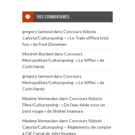
VOS COMMENTAIRES
gregory tarmoul
dans
Concours Sidonis
Calysta/Culturopoing – « Le Train sifflera trois
fois » de Fred Zinneman
Muniroh Burdani
dans
Concours
Metropolitan/Culturopoing -« Le Sifflet » de
Corin Hardy
gregory tarmoul
dans
Concours
Metropolitan/Culturopoing -« Le Sifflet » de
Corin Hardy
Maxime Vermeulen
dans
Concours Roboto
Films/Culturopoing : « De l’eau tiède sous un
pont rouge » de Shōhei Imamura
Maxime Vermeulen
dans
Concours Sidonis
Calysta/Culturopoing – Règlements de compte
à OK Corral de John Sturges