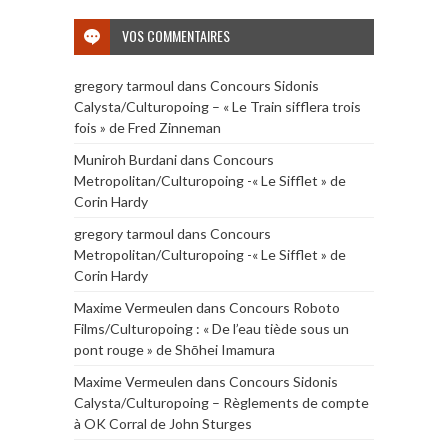
VOS COMMENTAIRES
gregory tarmoul
dans
Concours Sidonis
Calysta/Culturopoing – « Le Train sifflera trois
fois » de Fred Zinneman
Muniroh Burdani
dans
Concours
Metropolitan/Culturopoing -« Le Sifflet » de
Corin Hardy
gregory tarmoul
dans
Concours
Metropolitan/Culturopoing -« Le Sifflet » de
Corin Hardy
Maxime Vermeulen
dans
Concours Roboto
Films/Culturopoing : « De l’eau tiède sous un
pont rouge » de Shōhei Imamura
Maxime Vermeulen
dans
Concours Sidonis
Calysta/Culturopoing – Règlements de compte
à OK Corral de John Sturges