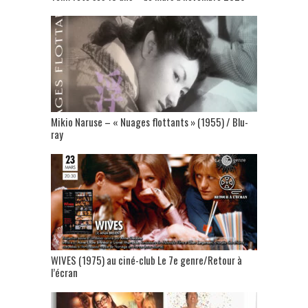
Mikio Naruse – « Nuages flottants » (1955) / Blu-
ray
WIVES (1975) au ciné-club Le 7e genre/Retour à
l’écran