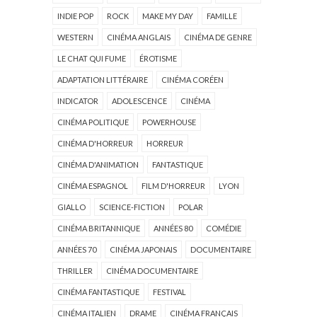
INDIE POP
ROCK
MAKE MY DAY
FAMILLE
WESTERN
CINÉMA ANGLAIS
CINÉMA DE GENRE
LE CHAT QUI FUME
ÉROTISME
ADAPTATION LITTÉRAIRE
CINÉMA CORÉEN
INDICATOR
ADOLESCENCE
CINÉMA
CINÉMA POLITIQUE
POWERHOUSE
CINÉMA D'HORREUR
HORREUR
CINÉMA D'ANIMATION
FANTASTIQUE
CINÉMA ESPAGNOL
FILM D'HORREUR
LYON
GIALLO
SCIENCE-FICTION
POLAR
CINÉMA BRITANNIQUE
ANNÉES 80
COMÉDIE
ANNÉES 70
CINÉMA JAPONAIS
DOCUMENTAIRE
THRILLER
CINÉMA DOCUMENTAIRE
CINÉMA FANTASTIQUE
FESTIVAL
CINÉMA ITALIEN
DRAME
CINÉMA FRANÇAIS