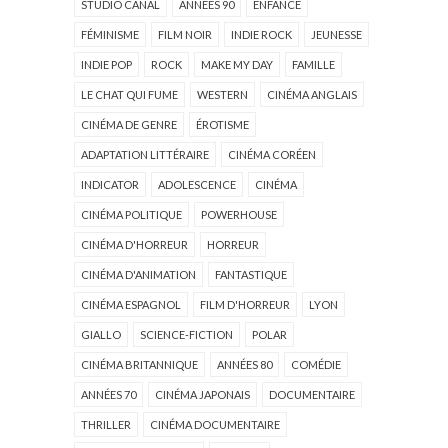
STUDIO CANAL
ANNÉES 90
ENFANCE
FÉMINISME
FILM NOIR
INDIE ROCK
JEUNESSE
INDIE POP
ROCK
MAKE MY DAY
FAMILLE
LE CHAT QUI FUME
WESTERN
CINÉMA ANGLAIS
CINÉMA DE GENRE
ÉROTISME
ADAPTATION LITTÉRAIRE
CINÉMA CORÉEN
INDICATOR
ADOLESCENCE
CINÉMA
CINÉMA POLITIQUE
POWERHOUSE
CINÉMA D'HORREUR
HORREUR
CINÉMA D'ANIMATION
FANTASTIQUE
CINÉMA ESPAGNOL
FILM D'HORREUR
LYON
GIALLO
SCIENCE-FICTION
POLAR
CINÉMA BRITANNIQUE
ANNÉES 80
COMÉDIE
ANNÉES 70
CINÉMA JAPONAIS
DOCUMENTAIRE
THRILLER
CINÉMA DOCUMENTAIRE