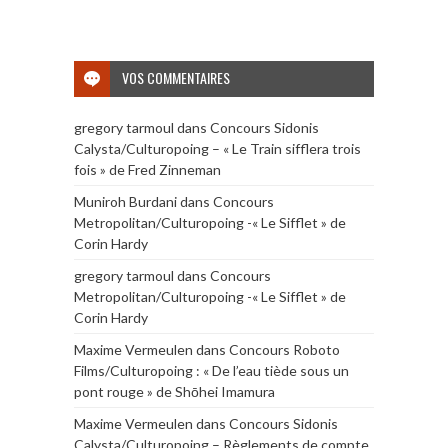
VOS COMMENTAIRES
gregory tarmoul
dans
Concours Sidonis
Calysta/Culturopoing – « Le Train sifflera trois
fois » de Fred Zinneman
Muniroh Burdani
dans
Concours
Metropolitan/Culturopoing -« Le Sifflet » de
Corin Hardy
gregory tarmoul
dans
Concours
Metropolitan/Culturopoing -« Le Sifflet » de
Corin Hardy
Maxime Vermeulen
dans
Concours Roboto
Films/Culturopoing : « De l’eau tiède sous un
pont rouge » de Shōhei Imamura
Maxime Vermeulen
dans
Concours Sidonis
Calysta/Culturopoing – Règlements de compte