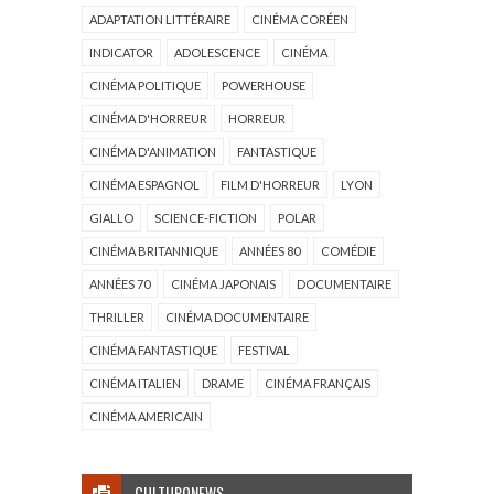
ADAPTATION LITTÉRAIRE
CINÉMA CORÉEN
INDICATOR
ADOLESCENCE
CINÉMA
CINÉMA POLITIQUE
POWERHOUSE
CINÉMA D'HORREUR
HORREUR
CINÉMA D'ANIMATION
FANTASTIQUE
CINÉMA ESPAGNOL
FILM D'HORREUR
LYON
GIALLO
SCIENCE-FICTION
POLAR
CINÉMA BRITANNIQUE
ANNÉES 80
COMÉDIE
ANNÉES 70
CINÉMA JAPONAIS
DOCUMENTAIRE
THRILLER
CINÉMA DOCUMENTAIRE
CINÉMA FANTASTIQUE
FESTIVAL
CINÉMA ITALIEN
DRAME
CINÉMA FRANÇAIS
CINÉMA AMERICAIN
CULTURONEWS