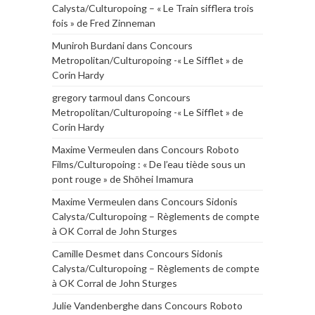
Calysta/Culturopoing – « Le Train sifflera trois
fois » de Fred Zinneman
Muniroh Burdani
dans
Concours
Metropolitan/Culturopoing -« Le Sifflet » de
Corin Hardy
gregory tarmoul
dans
Concours
Metropolitan/Culturopoing -« Le Sifflet » de
Corin Hardy
Maxime Vermeulen
dans
Concours Roboto
Films/Culturopoing : « De l’eau tiède sous un
pont rouge » de Shōhei Imamura
Maxime Vermeulen
dans
Concours Sidonis
Calysta/Culturopoing – Règlements de compte
à OK Corral de John Sturges
Camille Desmet
dans
Concours Sidonis
Calysta/Culturopoing – Règlements de compte
à OK Corral de John Sturges
Julie Vandenberghe
dans
Concours Roboto