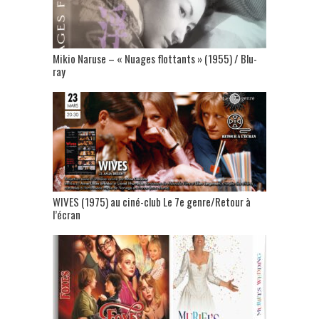
Mikio Naruse – « Nuages flottants » (1955) / Blu-
ray
WIVES (1975) au ciné-club Le 7e genre/Retour à
l’écran