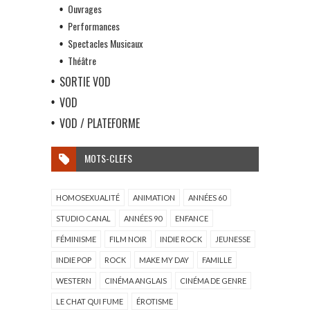
Ouvrages
Performances
Spectacles Musicaux
Théâtre
SORTIE VOD
VOD
VOD / PLATEFORME
MOTS-CLEFS
HOMOSEXUALITÉ
ANIMATION
ANNÉES 60
STUDIO CANAL
ANNÉES 90
ENFANCE
FÉMINISME
FILM NOIR
INDIE ROCK
JEUNESSE
INDIE POP
ROCK
MAKE MY DAY
FAMILLE
WESTERN
CINÉMA ANGLAIS
CINÉMA DE GENRE
LE CHAT QUI FUME
ÉROTISME