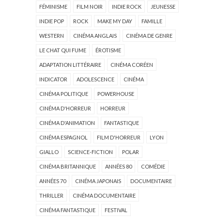
FÉMINISME
FILM NOIR
INDIE ROCK
JEUNESSE
INDIE POP
ROCK
MAKE MY DAY
FAMILLE
WESTERN
CINÉMA ANGLAIS
CINÉMA DE GENRE
LE CHAT QUI FUME
ÉROTISME
ADAPTATION LITTÉRAIRE
CINÉMA CORÉEN
INDICATOR
ADOLESCENCE
CINÉMA
CINÉMA POLITIQUE
POWERHOUSE
CINÉMA D'HORREUR
HORREUR
CINÉMA D'ANIMATION
FANTASTIQUE
CINÉMA ESPAGNOL
FILM D'HORREUR
LYON
GIALLO
SCIENCE-FICTION
POLAR
CINÉMA BRITANNIQUE
ANNÉES 80
COMÉDIE
ANNÉES 70
CINÉMA JAPONAIS
DOCUMENTAIRE
THRILLER
CINÉMA DOCUMENTAIRE
CINÉMA FANTASTIQUE
FESTIVAL