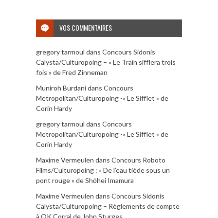
VOS COMMENTAIRES
gregory tarmoul
dans
Concours Sidonis
Calysta/Culturopoing – « Le Train sifflera trois
fois » de Fred Zinneman
Muniroh Burdani
dans
Concours
Metropolitan/Culturopoing -« Le Sifflet » de
Corin Hardy
gregory tarmoul
dans
Concours
Metropolitan/Culturopoing -« Le Sifflet » de
Corin Hardy
Maxime Vermeulen
dans
Concours Roboto
Films/Culturopoing : « De l’eau tiède sous un
pont rouge » de Shōhei Imamura
Maxime Vermeulen
dans
Concours Sidonis
Calysta/Culturopoing – Règlements de compte
à OK Corral de John Sturges