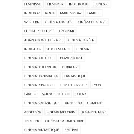
FÉMINISME
FILM NOIR
INDIE ROCK
JEUNESSE
INDIE POP
ROCK
MAKE MY DAY
FAMILLE
WESTERN
CINÉMA ANGLAIS
CINÉMA DE GENRE
LE CHAT QUI FUME
ÉROTISME
ADAPTATION LITTÉRAIRE
CINÉMA CORÉEN
INDICATOR
ADOLESCENCE
CINÉMA
CINÉMA POLITIQUE
POWERHOUSE
CINÉMA D'HORREUR
HORREUR
CINÉMA D'ANIMATION
FANTASTIQUE
CINÉMA ESPAGNOL
FILM D'HORREUR
LYON
GIALLO
SCIENCE-FICTION
POLAR
CINÉMA BRITANNIQUE
ANNÉES 80
COMÉDIE
ANNÉES 70
CINÉMA JAPONAIS
DOCUMENTAIRE
THRILLER
CINÉMA DOCUMENTAIRE
CINÉMA FANTASTIQUE
FESTIVAL