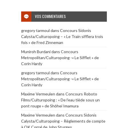
VOS COMMENTAIRES
gregory tarmoul
dans
Concours Sidonis
Calysta/Culturopoing – « Le Train sifflera trois
fois » de Fred Zinneman
Muniroh Burdani
dans
Concours
Metropolitan/Culturopoing -« Le Sifflet » de
Corin Hardy
gregory tarmoul
dans
Concours
Metropolitan/Culturopoing -« Le Sifflet » de
Corin Hardy
Maxime Vermeulen
dans
Concours Roboto
Films/Culturopoing : « De l’eau tiède sous un
pont rouge » de Shōhei Imamura
Maxime Vermeulen
dans
Concours Sidonis
Calysta/Culturopoing – Règlements de compte
à OK Corral de John Sturges