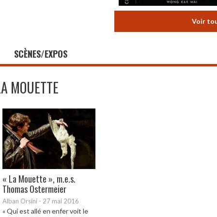
Voir to
SCÈNES/EXPOS
LA MOUETTE
« La Mouette », m.e.s.
Thomas Ostermeier
Alban Orsini
-
27 mai 2016
« Qui est allé en enfer voit le