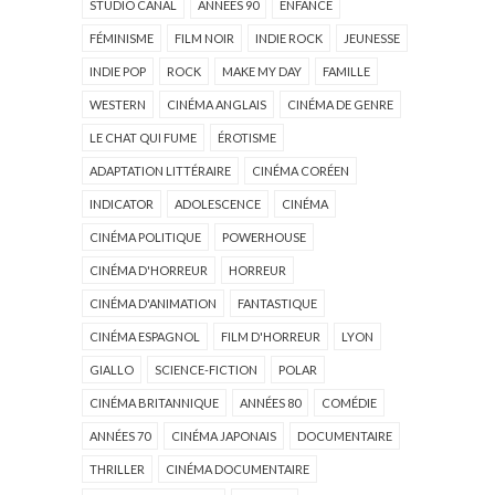
STUDIO CANAL
ANNÉES 90
ENFANCE
FÉMINISME
FILM NOIR
INDIE ROCK
JEUNESSE
INDIE POP
ROCK
MAKE MY DAY
FAMILLE
WESTERN
CINÉMA ANGLAIS
CINÉMA DE GENRE
LE CHAT QUI FUME
ÉROTISME
ADAPTATION LITTÉRAIRE
CINÉMA CORÉEN
INDICATOR
ADOLESCENCE
CINÉMA
CINÉMA POLITIQUE
POWERHOUSE
CINÉMA D'HORREUR
HORREUR
CINÉMA D'ANIMATION
FANTASTIQUE
CINÉMA ESPAGNOL
FILM D'HORREUR
LYON
GIALLO
SCIENCE-FICTION
POLAR
CINÉMA BRITANNIQUE
ANNÉES 80
COMÉDIE
ANNÉES 70
CINÉMA JAPONAIS
DOCUMENTAIRE
THRILLER
CINÉMA DOCUMENTAIRE