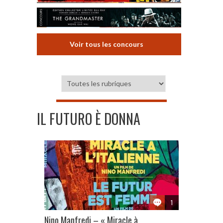
Voir tous les concours
IL FUTURO È DONNA
1
Nino Manfredi – « Miracle à