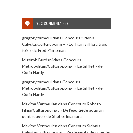
VOS COMMENTAIRES
gregory tarmoul
dans
Concours Sidonis
Calysta/Culturopoing – « Le Train sifflera trois
fois » de Fred Zinneman
Muniroh Burdani
dans
Concours
Metropolitan/Culturopoing -« Le Sifflet » de
Corin Hardy
gregory tarmoul
dans
Concours
Metropolitan/Culturopoing -« Le Sifflet » de
Corin Hardy
Maxime Vermeulen
dans
Concours Roboto
Films/Culturopoing : « De l’eau tiède sous un
pont rouge » de Shōhei Imamura
Maxime Vermeulen
dans
Concours Sidonis
Calysta/Culturopoing – Règlements de compte