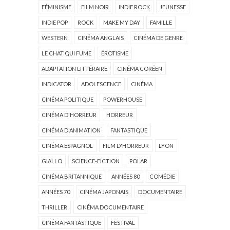
FÉMINISME
FILM NOIR
INDIE ROCK
JEUNESSE
INDIE POP
ROCK
MAKE MY DAY
FAMILLE
WESTERN
CINÉMA ANGLAIS
CINÉMA DE GENRE
LE CHAT QUI FUME
ÉROTISME
ADAPTATION LITTÉRAIRE
CINÉMA CORÉEN
INDICATOR
ADOLESCENCE
CINÉMA
CINÉMA POLITIQUE
POWERHOUSE
CINÉMA D'HORREUR
HORREUR
CINÉMA D'ANIMATION
FANTASTIQUE
CINÉMA ESPAGNOL
FILM D'HORREUR
LYON
GIALLO
SCIENCE-FICTION
POLAR
CINÉMA BRITANNIQUE
ANNÉES 80
COMÉDIE
ANNÉES 70
CINÉMA JAPONAIS
DOCUMENTAIRE
THRILLER
CINÉMA DOCUMENTAIRE
CINÉMA FANTASTIQUE
FESTIVAL