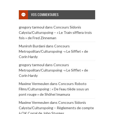
VOS COMMENTAIRES
gregory tarmoul
dans
Concours Sidonis
Calysta/Culturopoing – « Le Train sifflera trois
fois » de Fred Zinneman
Muniroh Burdani
dans
Concours
Metropolitan/Culturopoing -« Le Sifflet » de
Corin Hardy
gregory tarmoul
dans
Concours
Metropolitan/Culturopoing -« Le Sifflet » de
Corin Hardy
Maxime Vermeulen
dans
Concours Roboto
Films/Culturopoing : « De l’eau tiède sous un
pont rouge » de Shōhei Imamura
Maxime Vermeulen
dans
Concours Sidonis
Calysta/Culturopoing – Règlements de compte
à OK Corral de John Sturges