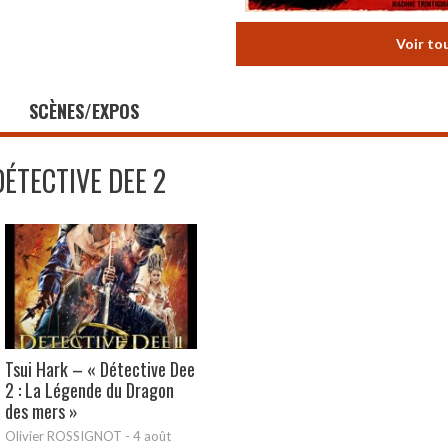
Voir to
SCÈNES/EXPOS
DÉTECTIVE DEE 2
Tsui Hark – « Détective Dee
2 : La Légende du Dragon
des mers »
Olivier ROSSIGNOT
-
4 août