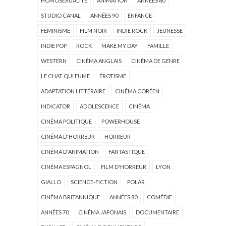
HOMOSEXUALITÉ
ANIMATION
ANNÉES 60
STUDIO CANAL
ANNÉES 90
ENFANCE
FÉMINISME
FILM NOIR
INDIE ROCK
JEUNESSE
INDIE POP
ROCK
MAKE MY DAY
FAMILLE
WESTERN
CINÉMA ANGLAIS
CINÉMA DE GENRE
LE CHAT QUI FUME
ÉROTISME
ADAPTATION LITTÉRAIRE
CINÉMA CORÉEN
INDICATOR
ADOLESCENCE
CINÉMA
CINÉMA POLITIQUE
POWERHOUSE
CINÉMA D'HORREUR
HORREUR
CINÉMA D'ANIMATION
FANTASTIQUE
CINÉMA ESPAGNOL
FILM D'HORREUR
LYON
GIALLO
SCIENCE-FICTION
POLAR
CINÉMA BRITANNIQUE
ANNÉES 80
COMÉDIE
ANNÉES 70
CINÉMA JAPONAIS
DOCUMENTAIRE