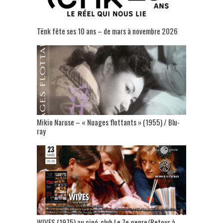
Tënk fête ses 10 ans – de mars à novembre 2026
Mikio Naruse – « Nuages flottants » (1955) / Blu-
ray
WIVES (1975) au ciné-club Le 7e genre/Retour à