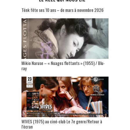
Tënk fête ses 10 ans – de mars à novembre 2026
Mikio Naruse – « Nuages flottants » (1955) / Blu-
ray
WIVES (1975) au ciné-club Le 7e genre/Retour à
l’écran