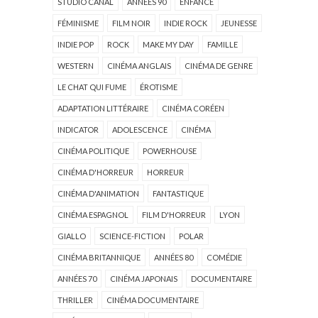
STUDIO CANAL
ANNÉES 90
ENFANCE
FÉMINISME
FILM NOIR
INDIE ROCK
JEUNESSE
INDIE POP
ROCK
MAKE MY DAY
FAMILLE
WESTERN
CINÉMA ANGLAIS
CINÉMA DE GENRE
LE CHAT QUI FUME
ÉROTISME
ADAPTATION LITTÉRAIRE
CINÉMA CORÉEN
INDICATOR
ADOLESCENCE
CINÉMA
CINÉMA POLITIQUE
POWERHOUSE
CINÉMA D'HORREUR
HORREUR
CINÉMA D'ANIMATION
FANTASTIQUE
CINÉMA ESPAGNOL
FILM D'HORREUR
LYON
GIALLO
SCIENCE-FICTION
POLAR
CINÉMA BRITANNIQUE
ANNÉES 80
COMÉDIE
ANNÉES 70
CINÉMA JAPONAIS
DOCUMENTAIRE
THRILLER
CINÉMA DOCUMENTAIRE