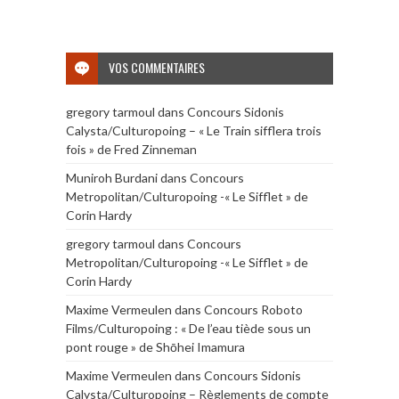
VOS COMMENTAIRES
gregory tarmoul
dans
Concours Sidonis
Calysta/Culturopoing – « Le Train sifflera trois
fois » de Fred Zinneman
Muniroh Burdani
dans
Concours
Metropolitan/Culturopoing -« Le Sifflet » de
Corin Hardy
gregory tarmoul
dans
Concours
Metropolitan/Culturopoing -« Le Sifflet » de
Corin Hardy
Maxime Vermeulen
dans
Concours Roboto
Films/Culturopoing : « De l’eau tiède sous un
pont rouge » de Shōhei Imamura
Maxime Vermeulen
dans
Concours Sidonis
Calysta/Culturopoing – Règlements de compte