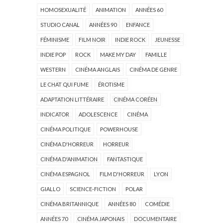
HOMOSEXUALITÉ
ANIMATION
ANNÉES 60
STUDIO CANAL
ANNÉES 90
ENFANCE
FÉMINISME
FILM NOIR
INDIE ROCK
JEUNESSE
INDIE POP
ROCK
MAKE MY DAY
FAMILLE
WESTERN
CINÉMA ANGLAIS
CINÉMA DE GENRE
LE CHAT QUI FUME
ÉROTISME
ADAPTATION LITTÉRAIRE
CINÉMA CORÉEN
INDICATOR
ADOLESCENCE
CINÉMA
CINÉMA POLITIQUE
POWERHOUSE
CINÉMA D'HORREUR
HORREUR
CINÉMA D'ANIMATION
FANTASTIQUE
CINÉMA ESPAGNOL
FILM D'HORREUR
LYON
GIALLO
SCIENCE-FICTION
POLAR
CINÉMA BRITANNIQUE
ANNÉES 80
COMÉDIE
ANNÉES 70
CINÉMA JAPONAIS
DOCUMENTAIRE