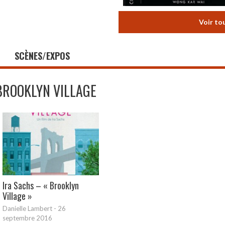
Voir to
SCÈNES/EXPOS
BROOKLYN VILLAGE
Ira Sachs – « Brooklyn
Village »
Danielle Lambert
-
26
septembre 2016