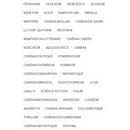
FÉMINISME
FILM NOIR
INDIE ROCK
JEUNESSE
INDIE POP
ROCK
MAKE MY DAY
FAMILLE
WESTERN
CINÉMA ANGLAIS
CINÉMA DE GENRE
LE CHAT QUI FUME
ÉROTISME
ADAPTATION LITTÉRAIRE
CINÉMA CORÉEN
INDICATOR
ADOLESCENCE
CINÉMA
CINÉMA POLITIQUE
POWERHOUSE
CINÉMA D'HORREUR
HORREUR
CINÉMA D'ANIMATION
FANTASTIQUE
CINÉMA ESPAGNOL
FILM D'HORREUR
LYON
GIALLO
SCIENCE-FICTION
POLAR
CINÉMA BRITANNIQUE
ANNÉES 80
COMÉDIE
ANNÉES 70
CINÉMA JAPONAIS
DOCUMENTAIRE
THRILLER
CINÉMA DOCUMENTAIRE
CINÉMA FANTASTIQUE
FESTIVAL