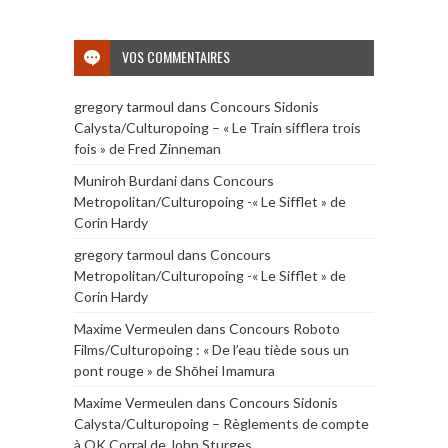
VOS COMMENTAIRES
gregory tarmoul
dans
Concours Sidonis
Calysta/Culturopoing – « Le Train sifflera trois
fois » de Fred Zinneman
Muniroh Burdani
dans
Concours
Metropolitan/Culturopoing -« Le Sifflet » de
Corin Hardy
gregory tarmoul
dans
Concours
Metropolitan/Culturopoing -« Le Sifflet » de
Corin Hardy
Maxime Vermeulen
dans
Concours Roboto
Films/Culturopoing : « De l’eau tiède sous un
pont rouge » de Shōhei Imamura
Maxime Vermeulen
dans
Concours Sidonis
Calysta/Culturopoing – Règlements de compte
à OK Corral de John Sturges