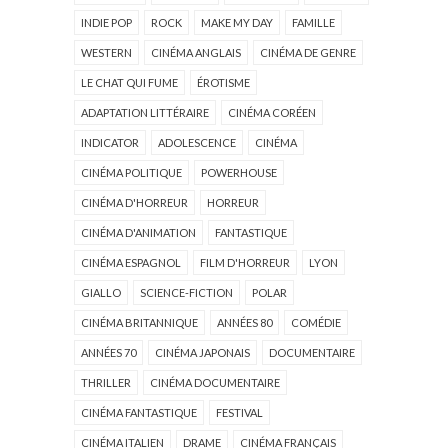
INDIE POP
ROCK
MAKE MY DAY
FAMILLE
WESTERN
CINÉMA ANGLAIS
CINÉMA DE GENRE
LE CHAT QUI FUME
ÉROTISME
ADAPTATION LITTÉRAIRE
CINÉMA CORÉEN
INDICATOR
ADOLESCENCE
CINÉMA
CINÉMA POLITIQUE
POWERHOUSE
CINÉMA D'HORREUR
HORREUR
CINÉMA D'ANIMATION
FANTASTIQUE
CINÉMA ESPAGNOL
FILM D'HORREUR
LYON
GIALLO
SCIENCE-FICTION
POLAR
CINÉMA BRITANNIQUE
ANNÉES 80
COMÉDIE
ANNÉES 70
CINÉMA JAPONAIS
DOCUMENTAIRE
THRILLER
CINÉMA DOCUMENTAIRE
CINÉMA FANTASTIQUE
FESTIVAL
CINÉMA ITALIEN
DRAME
CINÉMA FRANÇAIS