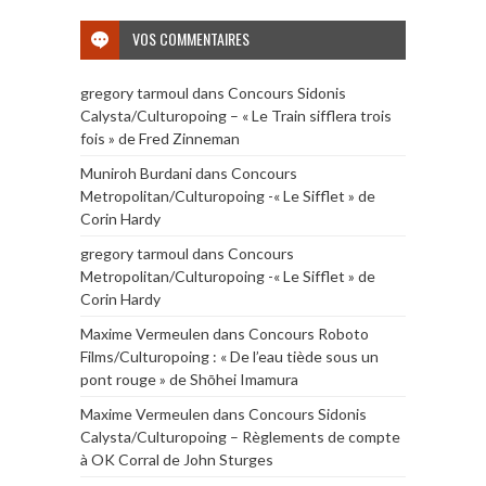
VOS COMMENTAIRES
gregory tarmoul
dans
Concours Sidonis
Calysta/Culturopoing – « Le Train sifflera trois
fois » de Fred Zinneman
Muniroh Burdani
dans
Concours
Metropolitan/Culturopoing -« Le Sifflet » de
Corin Hardy
gregory tarmoul
dans
Concours
Metropolitan/Culturopoing -« Le Sifflet » de
Corin Hardy
Maxime Vermeulen
dans
Concours Roboto
Films/Culturopoing : « De l’eau tiède sous un
pont rouge » de Shōhei Imamura
Maxime Vermeulen
dans
Concours Sidonis
Calysta/Culturopoing – Règlements de compte
à OK Corral de John Sturges