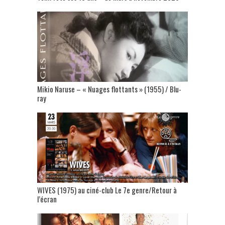
Mikio Naruse – « Nuages flottants » (1955) / Blu-
ray
WIVES (1975) au ciné-club Le 7e genre/Retour à
l’écran