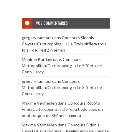
VOS COMMENTAIRES
gregory tarmoul
dans
Concours Sidonis
Calysta/Culturopoing – « Le Train sifflera trois
fois » de Fred Zinneman
Muniroh Burdani
dans
Concours
Metropolitan/Culturopoing -« Le Sifflet » de
Corin Hardy
gregory tarmoul
dans
Concours
Metropolitan/Culturopoing -« Le Sifflet » de
Corin Hardy
Maxime Vermeulen
dans
Concours Roboto
Films/Culturopoing : « De l’eau tiède sous un
pont rouge » de Shōhei Imamura
Maxime Vermeulen
dans
Concours Sidonis
Calysta/Culturopoing – Règlements de compte