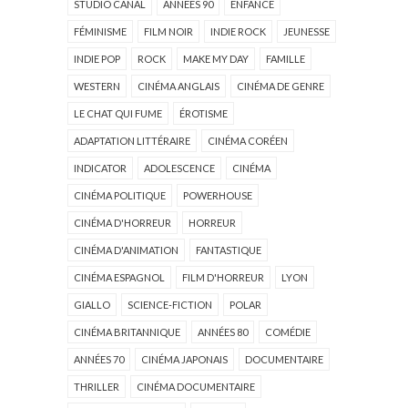
STUDIO CANAL
ANNÉES 90
ENFANCE
FÉMINISME
FILM NOIR
INDIE ROCK
JEUNESSE
INDIE POP
ROCK
MAKE MY DAY
FAMILLE
WESTERN
CINÉMA ANGLAIS
CINÉMA DE GENRE
LE CHAT QUI FUME
ÉROTISME
ADAPTATION LITTÉRAIRE
CINÉMA CORÉEN
INDICATOR
ADOLESCENCE
CINÉMA
CINÉMA POLITIQUE
POWERHOUSE
CINÉMA D'HORREUR
HORREUR
CINÉMA D'ANIMATION
FANTASTIQUE
CINÉMA ESPAGNOL
FILM D'HORREUR
LYON
GIALLO
SCIENCE-FICTION
POLAR
CINÉMA BRITANNIQUE
ANNÉES 80
COMÉDIE
ANNÉES 70
CINÉMA JAPONAIS
DOCUMENTAIRE
THRILLER
CINÉMA DOCUMENTAIRE