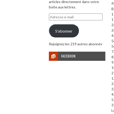
articles directement dans votre
P
boite aux lettres.
B
1
Adresse
1
e-
2
mail
2
S'abonner
4
5
Rejoignez les 219 autres abonnés
5
7
FACEBOOK
8
9
1
2
1
2
3
4
5
3
L