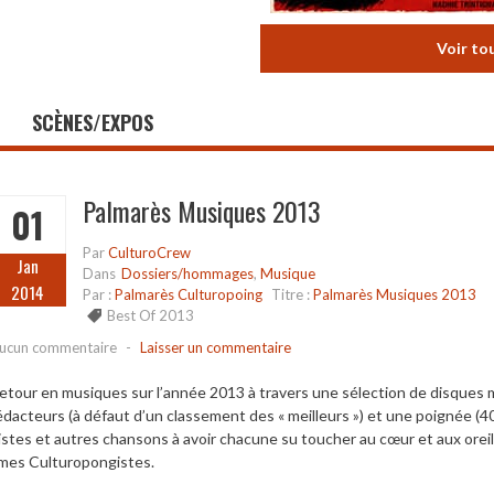
Voir to
SCÈNES/EXPOS
Palmarès Musiques 2013
01
Par
CulturoCrew
Jan
Dans
Dossiers/hommages
,
Musique
2014
Par :
Palmarès Culturopoing
Titre :
Palmarès Musiques 2013
Best Of 2013
ucun commentaire
-
Laisser un commentaire
etour en musiques sur l’année 2013 à travers une sélection de disques
édacteurs (à défaut d’un classement des « meilleurs ») et une poignée (4
istes et autres chansons à avoir chacune su toucher au cœur et aux oreill
mes Culturopongistes.