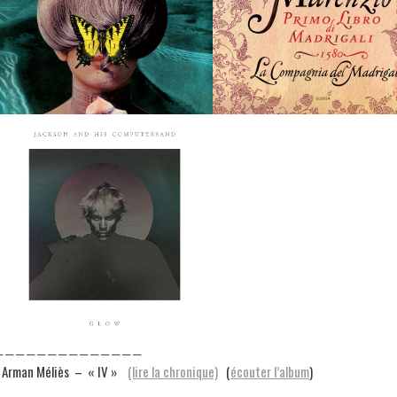
——————————————
 Arman Méliès – « IV »
(lire la chronique)
(
écouter l’album
)