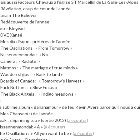
ais aussi Facteurs Chevaux à l’église ST Marcellin de La-Salle-Les-Alpes
 Révélation, coup de cœur de l’année
ariam The Believer
 Redécouverte de l’année
eter Blegvad
OVE Xanaé
 Mes dix disques préférés de l’année
 The Oscillations : « From Tomorrow »
 Nissennenmondai : « N »
 Camera : « Radiate! »
 Matmos : « The marriage of true minds »
 Wooden shjips : « Back to land »
 Boards of Canada: « Tomorrow’s Harvest »
 Fuck Buttons: « Slow Focus »
 The Black Angels : » Indigo meadows »
t
e sublime album « Bananamour » de feu Kevin Ayers parce qu’il nous a qu
 Mes Chanson(s) de l’année
eak : « Spinning top » (sortie 2012)
(à écouter)
issennenmondai: « A »
(à écouter)
he Oscillation : » All you want to be »
(à écouter)
evin Ayers: « Decadence »