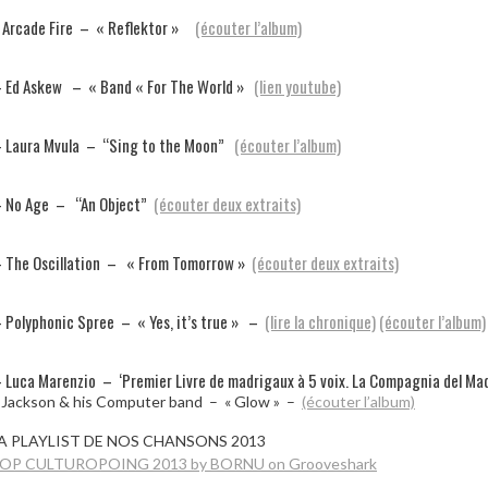
 Arcade Fire – « Reflektor »
(écouter l’album)
 Ed Askew – « Band « For The World »
(lien youtube)
 Laura Mvula – “Sing to the Moon”
(écouter l’album)
 No Age – “An Object”
(écouter deux extraits)
 The Oscillation – « From Tomorrow »
(écouter deux extraits)
 Polyphonic Spree – « Yes, it’s true » –
(lire la chronique)
(écouter l’album)
 Luca Marenzio – ‘Premier Livre de madrigaux à 5 voix. La Compagnia del M
 Jackson & his Computer band – « Glow » –
(écouter l’album)
A PLAYLIST DE NOS CHANSONS 2013
OP CULTUROPOING 2013 by BORNU on Grooveshark