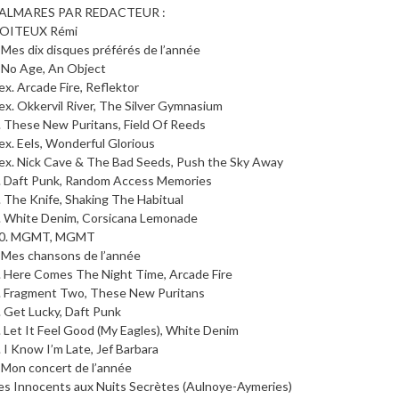
ALMARES PAR REDACTEUR :
OITEUX Rémi
 Mes dix disques préférés de l’année
 No Age, An Object
ex. Arcade Fire, Reflektor
ex. Okkervil River, The Silver Gymnasium
. These New Puritans, Field Of Reeds
ex. Eels, Wonderful Glorious
ex. Nick Cave & The Bad Seeds, Push the Sky Away
. Daft Punk, Random Access Memories
. The Knife, Shaking The Habitual
. White Denim, Corsicana Lemonade
0. MGMT, MGMT
 Mes chansons de l’année
. Here Comes The Night Time, Arcade Fire
. Fragment Two, These New Puritans
. Get Lucky, Daft Punk
. Let It Feel Good (My Eagles), White Denim
. I Know I’m Late, Jef Barbara
 Mon concert de l’année
es Innocents aux Nuits Secrètes (Aulnoye-Aymeries)