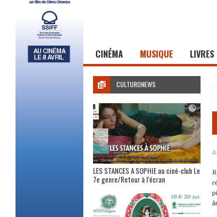
CINÉMA
MUSIQUE
LIVRES
CULTURONEWS
A
LES STANCES A SOPHIE au ciné-club Le
R
7e genre/Retour à l’écran
r
p
â