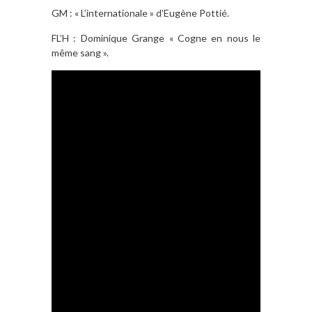
GM : « L’internationale » d’Eugène Pottié.
FL’H : Dominique Grange « Cogne en nous le
même sang ».