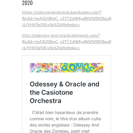
2020
https://odesseyandoracle.bandcamp.com/?
fbclid=IwAR208mC_yZfT2vNMyolNVN0W3lwzjEkJP-
cLjYHK0eSXLy0pSZ6Ab6mlecc
http://odessey-and-oracle.blogspot.com/?
fbclid=IwAR208mC_yZfT2vNMyolNVN0W3lwzjEkJP-
cLjYHK0eSXLy0pSZ6Ab6mlecc