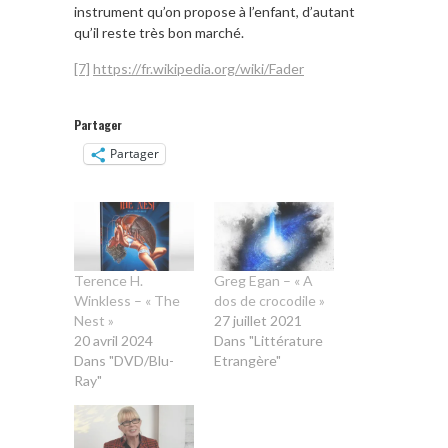
instrument qu’on propose à l’enfant, d’autant
qu’il reste très bon marché.
[7]
https://fr.wikipedia.org/wiki/Fader
Partager
Partager
Terence H.
Greg Egan – « A
Winkless – « The
dos de crocodile »
Nest »
27 juillet 2021
20 avril 2024
Dans "Littérature
Dans "DVD/Blu-
Etrangère"
Ray"