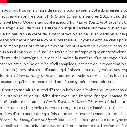
n pourrait trouver nombre de raisons pour passer à côté du premier albu
e succès de son très bon EP
B-Grade University
paru en 2016 a valu d’at
u label Dead Oceans qui publie aujourd’hui
I Love You Like A Brother
. 
éjà trop vendu de filles à guitare pour qu’il s’arrête sur celle-ci avec s
oue un peu trop la carte de la décontraction et de l’auto-dérision sur
idéos pour être honnête voire substantielle. Soyons d’emblée clairs pour
oute façon pas l’intention de s’aventurer plus avant : Alex Lahey, dans l
pus aussi concis que réussi, ne traite ni de métaphysique aristotélicienn
 l’instar de Montaigne, elle est elle-même la matière d’un ouvrage où el
hanson-titre, pleine de clins d’œil complices, est née de la réconciliati
e brouille), ses histoires d’amour qui finissent mal en général, ses e
ibrant «
I have nothing to lose
»), autant de sujets que certains beaux 
rosaïques qu’ils sont exprimés d’une façon généralement directe.
ui soupçonnerait tout ceci d’être un brin trop simplet trouverait sans 
rois premiers titres qui déboulent avec une franche énergie, comme
E
ené tambour battant, ou
Perth Traumatic Stress Disorder
, où la beaut
ieu de rupture ; il se mêle cependant toujours à cette immédiateté des ast
ouches d’un humour quelquefois doux-amer. Insensiblement, le ton chang
 Haven’t Be Taking Care of Myself
joue ainsi le décalage entre une ligne
es dégâts relationnels que peut entraîner le manque d’attention vis à 