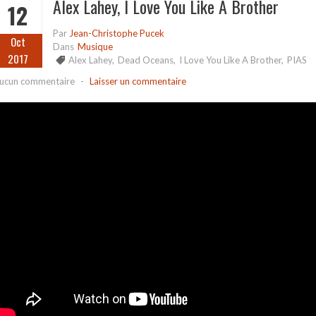
Alex Lahey, I Love You Like A Brother
12
Par
Jean-Christophe Pucek
Oct
Dans
Musique
2017
Alex Lahey
,
Dead Oceans
,
I Love You Like A Brother
,
PIAS
ucun commentaire
-
Laisser un commentaire