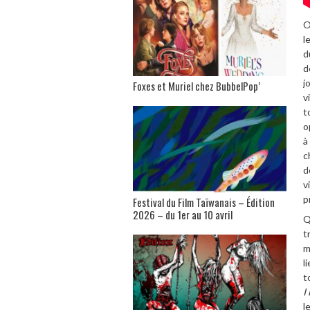
O
l
d
d
j
Foxes et Muriel chez BubbelPop’
v
t
o
à
c
d
v
p
Festival du Film Taïwanais – Édition
2026 – du 1er au 10 avril
Q
t
m
l
t
I
l