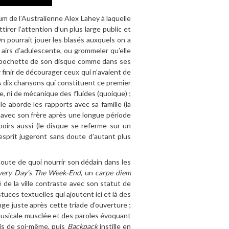
m de l’Australienne Alex Lahey à laquelle
tirer l’attention d’un plus large public et
On pourrait jouer les blasés auxquels on a
es airs d’adulescente, ou grommeler qu’elle
 la pochette de son disque comme dans ses
 finir de décourager ceux qui n’avaient de
es dix chansons qui constituent ce premier
e, ni de mécanique des fluides (quoique) ;
le aborde les rapports avec sa famille (la
on avec son frère après une longue période
spoirs aussi (le disque se referme sur un
esprit jugeront sans doute d’autant plus
doute de quoi nourrir son dédain dans les
very Day’s The Week-End
, un
carpe diem
é de la ville contraste avec son statut de
uces textuelles qui ajoutent ici et là des
e juste après cette triade d’ouverture ;
 musicale musclée et des paroles évoquant
vis de soi-même, puis
Backpack
instille en