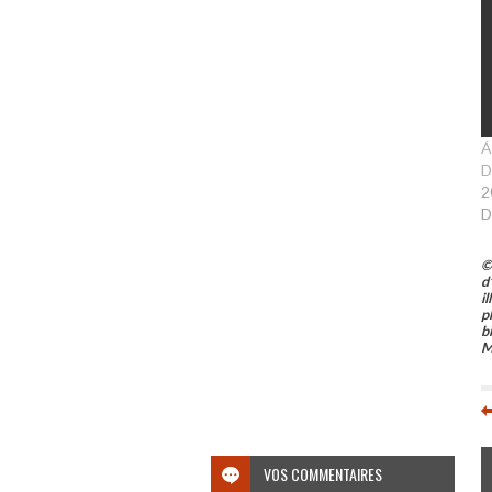
Á
D
2
D
©
d
i
p
b
M
VOS COMMENTAIRES