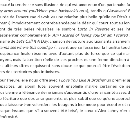
eauté la tendresse sans illusions de qui est amoureux d’un partenaire fa
y arms around you
/
When your backpack’s on
»), tandis qu’
Awkward E
ourde de l’amertume d’avoir vu une relation plus belle qu’elle ne l’était 
reat
») immédiatement contrebalancée par le désir qui court tout au lo
ont de très belles réussites, le sombre
Lotto in Reverse
et ses int
ésorienter complètement («
Am I scared of losing you
/
Or am I scared 
yrisme de
Let’s Call It A Day
, chanson de rupture aux luxuriants arrangeme
anna see where this could go
»), avant que se fasse jour la fragilité to
’espérance finale résonne avec d’autant plus de force que ce qui man
’argent, mais l’attention réelle de ses proches et une ferme direction
es ultimes titres esquissent sans doute ce que pourrait être l’évolution d
ers des territoires plus intimistes.
our l’heure, elle nous offre avec
I Love You Like A Brother
un premier a
apacités, un album futé, souvent ensoleillé malgré certaines de s
usicienne a l’élégance de ne jamais s’appesantir, d’une sincérité assez 
e l’écriture que des arrangements, et plus subtil que ce qu’une approche
ussi laissera-t-on volontiers les bougons à leur moue pour écouter et
haque instant que s’il a souvent été brisé, le cœur d’Alex Lahey n’en 
énérosité.