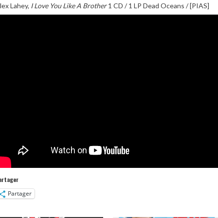
lex Lahey,
I Love You Like A Brother
1 CD / 1 LP Dead Oceans / [PIAS]
artager
Partager