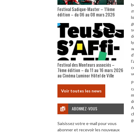
b
Festival Sadique-Master – 11ème
m
édition – du 06 au 08 mars 2026
l
g
s
d
l
w
d
l
Festival des Monteurs associés –
c
7ème édition – du 11 au 16 mars 2026
v
au Cinéma Luminor Hôtel de Ville
P
c
Voir toutes les news
m
d
A
ABONNEZ-VOUS
c
g
Saisissez votre e-mail pour vous
abonner et recevoir les nouveaux