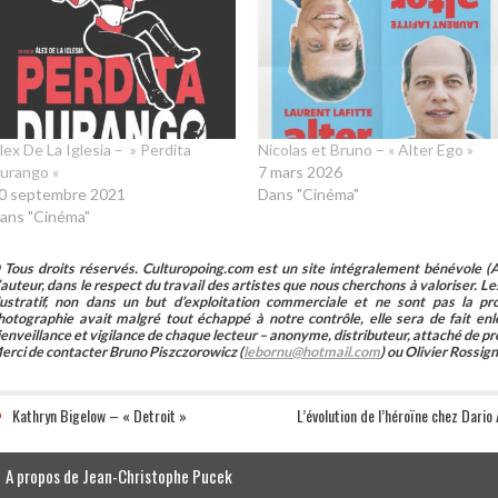
lex De La Iglesia – » Perdita
Nicolas et Bruno – « Alter Ego »
urango «
7 mars 2026
0 septembre 2021
Dans "Cinéma"
ans "Cinéma"
 Tous droits réservés. Culturopoing.com est un site intégralement bénévole (As
’auteur, dans le respect du travail des artistes que nous cherchons à valoriser. Les 
llustratif, non dans un but d’exploitation commerciale et ne sont pas la p
hotographie avait malgré tout échappé à notre contrôle, elle sera de fait 
ienveillance et vigilance de chaque lecteur – anonyme, distributeur, attaché de pr
erci de contacter Bruno Piszczorowicz (
lebornu@hotmail.com
) ou Olivier Rossign
Kathryn Bigelow – « Detroit »
L’évolution de l’héroïne chez Dario
A propos de Jean-Christophe Pucek