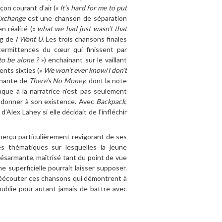
çon courant d’air («
It’s hard for me to put
xchange
est une chanson de séparation
en réalité («
what we had just wasn’t that
ng de
I Want U
. Les trois chansons finales
ermittences du cœur qui finissent par
to be alone ?
») enchaînant sur le vaillant
nts sixties («
We won’t ever know
/
I don’t
uchante de
There’s No Money
, dont la note
que à la narratrice n’est pas seulement
 à donner à son existence. Avec
Backpack
,
’Alex Lahey si elle décidait de l’infléchir
perçu particulièrement revigorant de ses
es thématiques sur lesquelles la jeune
désarmante, maîtrisé tant du point de vue
 superficielle pourrait laisser supposer.
 réécouter ces chansons qui démontrent à
oublie pour autant jamais de battre avec