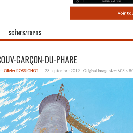
Voir to
SCÈNES/EXPOS
COUV-GARÇON-DU-PHARE
ar
Olivier ROSSIGNOT
-
23 septembre 2019
Original Image size:
603 × 8