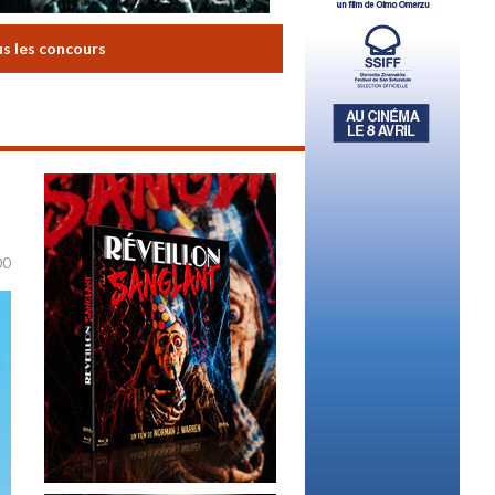
us les concours
00