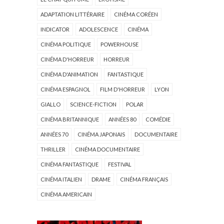
ADAPTATION LITTÉRAIRE
CINÉMA CORÉEN
INDICATOR
ADOLESCENCE
CINÉMA
CINÉMA POLITIQUE
POWERHOUSE
CINÉMA D'HORREUR
HORREUR
CINÉMA D'ANIMATION
FANTASTIQUE
CINÉMA ESPAGNOL
FILM D'HORREUR
LYON
GIALLO
SCIENCE-FICTION
POLAR
CINÉMA BRITANNIQUE
ANNÉES 80
COMÉDIE
ANNÉES 70
CINÉMA JAPONAIS
DOCUMENTAIRE
THRILLER
CINÉMA DOCUMENTAIRE
CINÉMA FANTASTIQUE
FESTIVAL
CINÉMA ITALIEN
DRAME
CINÉMA FRANÇAIS
CINÉMA AMERICAIN