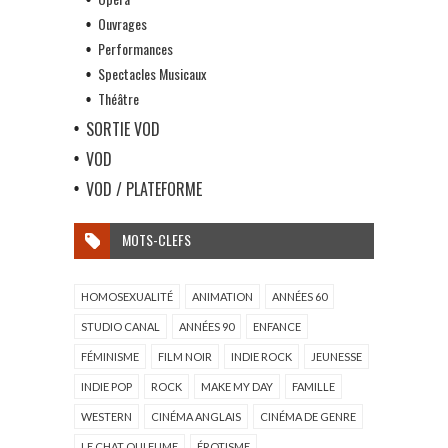
Ouvrages
Performances
Spectacles Musicaux
Théâtre
SORTIE VOD
VOD
VOD / PLATEFORME
MOTS-CLEFS
HOMOSEXUALITÉ
ANIMATION
ANNÉES 60
STUDIO CANAL
ANNÉES 90
ENFANCE
FÉMINISME
FILM NOIR
INDIE ROCK
JEUNESSE
INDIE POP
ROCK
MAKE MY DAY
FAMILLE
WESTERN
CINÉMA ANGLAIS
CINÉMA DE GENRE
LE CHAT QUI FUME
ÉROTISME