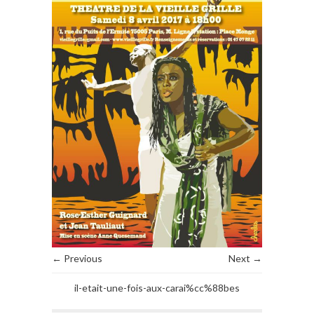
← Previous
Next →
il-etait-une-fois-aux-carai%cc%88bes