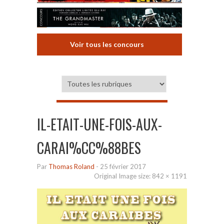
Voir tous les concours
IL-ETAIT-UNE-FOIS-AUX-
CARAI%CC%88BES
Par
Thomas Roland
-
25 février 2017
Original Image size:
842 × 1191