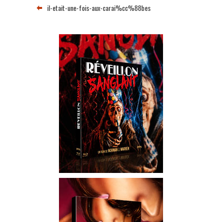
il-etait-une-fois-aux-carai%cc%88bes