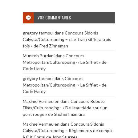
VOS COMMENTAIRES
gregory tarmoul
dans
Concours Sidonis
Calysta/Culturopoing – « Le Train sifflera trois
fois » de Fred Zinneman
Muniroh Burdani
dans
Concours
Metropolitan/Culturopoing -« Le Sifflet » de
Corin Hardy
gregory tarmoul
dans
Concours
Metropolitan/Culturopoing -« Le Sifflet » de
Corin Hardy
Maxime Vermeulen
dans
Concours Roboto
Films/Culturopoing : « De l’eau tiède sous un
pont rouge » de Shōhei Imamura
Maxime Vermeulen
dans
Concours Sidonis
Calysta/Culturopoing – Règlements de compte
à OK Corral de John Sturges