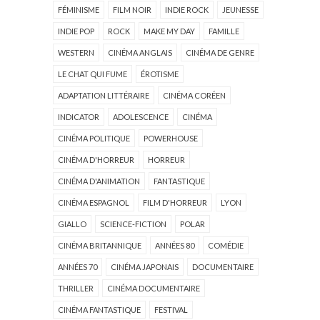
FÉMINISME
FILM NOIR
INDIE ROCK
JEUNESSE
INDIE POP
ROCK
MAKE MY DAY
FAMILLE
WESTERN
CINÉMA ANGLAIS
CINÉMA DE GENRE
LE CHAT QUI FUME
ÉROTISME
ADAPTATION LITTÉRAIRE
CINÉMA CORÉEN
INDICATOR
ADOLESCENCE
CINÉMA
CINÉMA POLITIQUE
POWERHOUSE
CINÉMA D'HORREUR
HORREUR
CINÉMA D'ANIMATION
FANTASTIQUE
CINÉMA ESPAGNOL
FILM D'HORREUR
LYON
GIALLO
SCIENCE-FICTION
POLAR
CINÉMA BRITANNIQUE
ANNÉES 80
COMÉDIE
ANNÉES 70
CINÉMA JAPONAIS
DOCUMENTAIRE
THRILLER
CINÉMA DOCUMENTAIRE
CINÉMA FANTASTIQUE
FESTIVAL