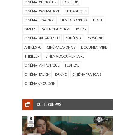
CINÉMA D'HORREUR
HORREUR
CINÉMA D'ANIMATION
FANTASTIQUE
CINÉMA ESPAGNOL
FILM D'HORREUR
LYON
GIALLO
SCIENCE-FICTION
POLAR
CINÉMA BRITANNIQUE
ANNÉES 80
COMÉDIE
ANNÉES 70
CINÉMA JAPONAIS
DOCUMENTAIRE
THRILLER
CINÉMA DOCUMENTAIRE
CINÉMA FANTASTIQUE
FESTIVAL
CINÉMA ITALIEN
DRAME
CINÉMA FRANÇAIS
CINÉMA AMERICAIN
CULTURONEWS