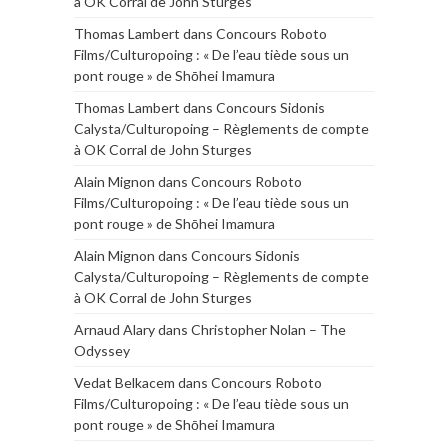
à OK Corral de John Sturges
Thomas Lambert
dans
Concours Roboto
Films/Culturopoing : « De l’eau tiède sous un
pont rouge » de Shōhei Imamura
Thomas Lambert
dans
Concours Sidonis
Calysta/Culturopoing – Règlements de compte
à OK Corral de John Sturges
Alain Mignon
dans
Concours Roboto
Films/Culturopoing : « De l’eau tiède sous un
pont rouge » de Shōhei Imamura
Alain Mignon
dans
Concours Sidonis
Calysta/Culturopoing – Règlements de compte
à OK Corral de John Sturges
Arnaud Alary
dans
Christopher Nolan – The
Odyssey
Vedat Belkacem
dans
Concours Roboto
Films/Culturopoing : « De l’eau tiède sous un
pont rouge » de Shōhei Imamura