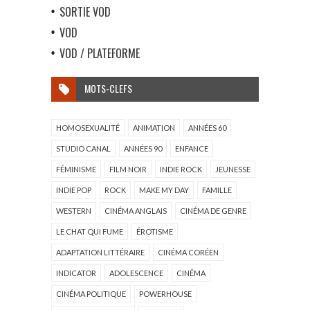
SORTIE VOD
VOD
VOD / PLATEFORME
MOTS-CLEFS
HOMOSEXUALITÉ
ANIMATION
ANNÉES 60
STUDIO CANAL
ANNÉES 90
ENFANCE
FÉMINISME
FILM NOIR
INDIE ROCK
JEUNESSE
INDIE POP
ROCK
MAKE MY DAY
FAMILLE
WESTERN
CINÉMA ANGLAIS
CINÉMA DE GENRE
LE CHAT QUI FUME
ÉROTISME
ADAPTATION LITTÉRAIRE
CINÉMA CORÉEN
INDICATOR
ADOLESCENCE
CINÉMA
CINÉMA POLITIQUE
POWERHOUSE