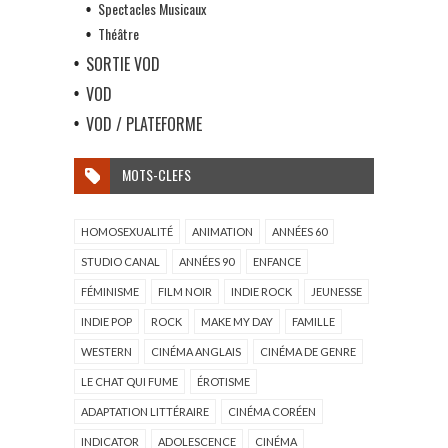
Spectacles Musicaux
Théâtre
SORTIE VOD
VOD
VOD / PLATEFORME
MOTS-CLEFS
HOMOSEXUALITÉ
ANIMATION
ANNÉES 60
STUDIO CANAL
ANNÉES 90
ENFANCE
FÉMINISME
FILM NOIR
INDIE ROCK
JEUNESSE
INDIE POP
ROCK
MAKE MY DAY
FAMILLE
WESTERN
CINÉMA ANGLAIS
CINÉMA DE GENRE
LE CHAT QUI FUME
ÉROTISME
ADAPTATION LITTÉRAIRE
CINÉMA CORÉEN
INDICATOR
ADOLESCENCE
CINÉMA