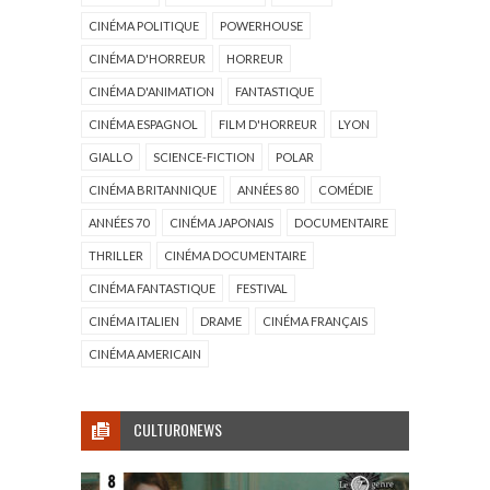
CINÉMA POLITIQUE
POWERHOUSE
CINÉMA D'HORREUR
HORREUR
CINÉMA D'ANIMATION
FANTASTIQUE
CINÉMA ESPAGNOL
FILM D'HORREUR
LYON
GIALLO
SCIENCE-FICTION
POLAR
CINÉMA BRITANNIQUE
ANNÉES 80
COMÉDIE
ANNÉES 70
CINÉMA JAPONAIS
DOCUMENTAIRE
THRILLER
CINÉMA DOCUMENTAIRE
CINÉMA FANTASTIQUE
FESTIVAL
CINÉMA ITALIEN
DRAME
CINÉMA FRANÇAIS
CINÉMA AMERICAIN
CULTURONEWS