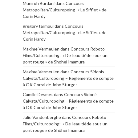
Muniroh Burdani
dans
Concours
Metropolitan/Culturopoing -« Le Sifflet » de
Corin Hardy
gregory tarmoul
dans
Concours
Metropolitan/Culturopoing -« Le Sifflet » de
Corin Hardy
Maxime Vermeulen
dans
Concours Roboto
Films/Culturopoing : « De l’eau tiède sous un
pont rouge » de Shōhei Imamura
Maxime Vermeulen
dans
Concours Sidonis
Calysta/Culturopoing – Règlements de compte
à OK Corral de John Sturges
Camille Desmet
dans
Concours Sidonis
Calysta/Culturopoing – Règlements de compte
à OK Corral de John Sturges
Julie Vandenberghe
dans
Concours Roboto
Films/Culturopoing : « De l’eau tiède sous un
pont rouge » de Shōhei Imamura