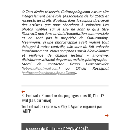
japonais Kinji
Fukasaku, grand
© Tous droits réservés. Culturopoing.com est un site
spécialiste du film
intégralement bénévole (Association de loi 1901) et
respecte les droits d’auteur, dans le respect du travail
de gangsters,
des artistes que nous cherchons à valoriser. Les
vraiment mis sous
photos visibles sur le site ne sont là qu’à titre
le feu des
illustratif, non dans un but d’exploitation commerciale
et ne sont pas la propriété de Culturopoing.
projecteurs en
Néanmoins, si une photographie avait malgré tout
France... peu avant
échappé à notre contrôle, elle sera de fait enlevée
sa mort, avec la
immédiatement. Nous comptons sur la bienveillance
et vigilance de chaque lecteur – anonyme,
sortie de Battle…
distributeur, attaché de presse, artiste, photographe.
Merci de contacter Bruno Piszczorowicz
(
lebornu@hotmail.com
) ou Olivier Rossignot
(
culturopoingcinema@gmail.com
).
8e Festival « Rencontre des jonglages » les 10, 11 et 12
avril (La Courneuve)
1er festival de reprises « Play It Again » organisé par
l’ADFP
A propos de Guillaume BRYON-CARAËS