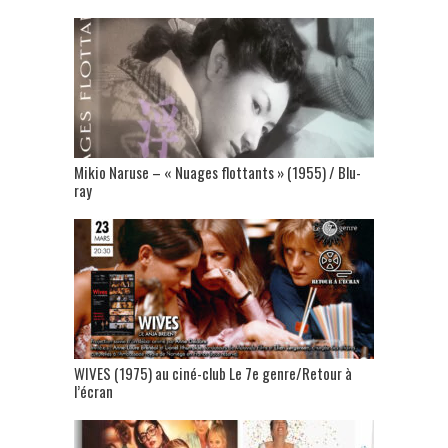
Mikio Naruse – « Nuages flottants » (1955) / Blu-
ray
WIVES (1975) au ciné-club Le 7e genre/Retour à
l’écran