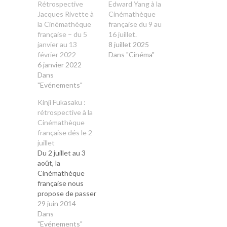
Rétrospective
Edward Yang à la
Jacques Rivette à
Cinémathèque
la Cinémathèque
française du 9 au
française – du 5
16 juillet.
janvier au 13
8 juillet 2025
février 2022
Dans "Cinéma"
6 janvier 2022
Dans
"Evénements"
Kinji Fukasaku :
rétrospective à la
Cinémathèque
française dés le 2
juillet
Du 2 juillet au 3
août, la
Cinémathèque
française nous
propose de passer
la première partie
29 juin 2014
de l'été sous le
Dans
signe du cinéaste
"Evénements"