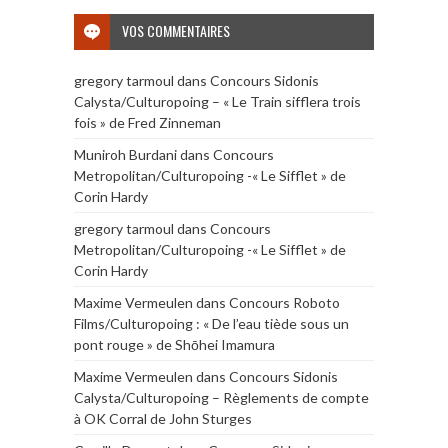
VOS COMMENTAIRES
gregory tarmoul
dans
Concours Sidonis
Calysta/Culturopoing – « Le Train sifflera trois
fois » de Fred Zinneman
Muniroh Burdani
dans
Concours
Metropolitan/Culturopoing -« Le Sifflet » de
Corin Hardy
gregory tarmoul
dans
Concours
Metropolitan/Culturopoing -« Le Sifflet » de
Corin Hardy
Maxime Vermeulen
dans
Concours Roboto
Films/Culturopoing : « De l’eau tiède sous un
pont rouge » de Shōhei Imamura
Maxime Vermeulen
dans
Concours Sidonis
Calysta/Culturopoing – Règlements de compte
à OK Corral de John Sturges