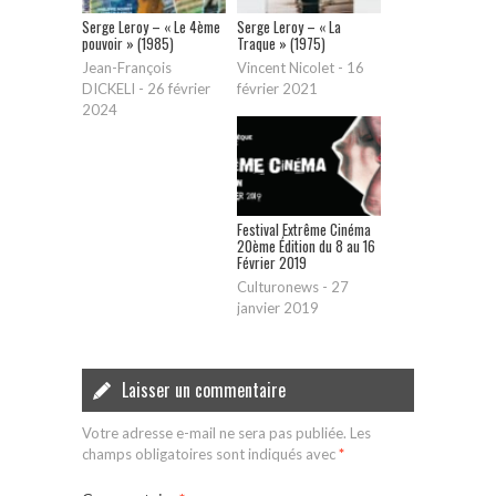
Serge Leroy – « Le 4ème
Serge Leroy – « La
pouvoir » (1985)
Traque » (1975)
Jean-François
Vincent Nicolet
-
16
DICKELI
-
26 février
février 2021
2024
Festival Extrême Cinéma
20ème Édition du 8 au 16
Février 2019
Culturonews
-
27
janvier 2019
Laisser un commentaire
Votre adresse e-mail ne sera pas publiée.
Les
champs obligatoires sont indiqués avec
*