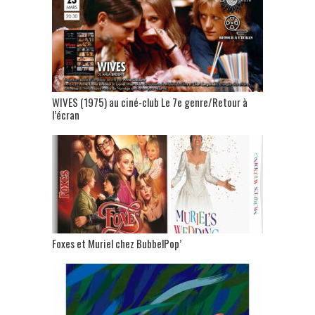
WIVES (1975) au ciné-club Le 7e genre/Retour à
l’écran
Foxes et Muriel chez BubbelPop’