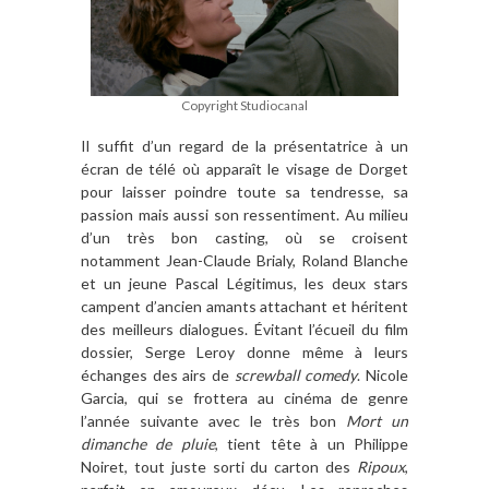
Copyright Studiocanal
Il suffit d
’
un regard de la présentatrice
à un
é
cran de t
é
l
é
o
ù appara
î
t le visage de Dorget
pour laisser poindre toute sa tendresse, sa
passion mais aussi son ressentiment
. Au milieu
d
’
un tr
è
s bon casting, o
ù
se croisent
notamment
Jean-Claude Brialy, Roland Blanche
et un jeune Pascal Légitimus, les deux stars
campent d
’
ancien amants attachant et héritent
des meilleurs dialogues. Évitant l’écueil du film
dossier, Serge Leroy donne m
ême à
leurs
échanges des airs de
screwball comedy
. Nicole
Garcia, qui se frottera au cinéma de genre
l
’
ann
ée suivante avec le tr
è
s bon
Mort un
dimanche de pluie
, tient t
ête à
un Philippe
Noiret, tout juste sorti du carton des
Ripoux
,