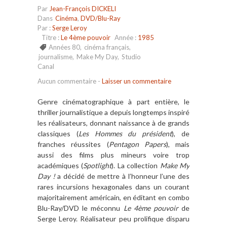
Par
Jean-François DICKELI
Dans
Cinéma
,
DVD/Blu-Ray
Par :
Serge Leroy
Titre :
Le 4ème pouvoir
Année :
1985
Années 80
,
cinéma français
,
journalisme
,
Make My Day
,
Studio
Canal
Aucun commentaire
-
Laisser un commentaire
Genre cinématographique
à
part enti
è
re, le
thriller journalistique a depuis longtemps inspiré
les réalisateurs, donnant naissance
à
de grands
classiques (
Les Hommes du pré
sident
), de
franches réussites (
Pentagon Papers
), mais
aussi des films plus mineurs voire trop
académiques (
Spotlight
). La collection
Make My
Day
!
a d
é
cid
é de mettre
à l
’
honneur l
’
une des
rares incursions hexagonales dans un courant
majoritairement américain, en éditant en combo
Blu-Ray/DVD le méconnu
Le 4
è
me
pouvoir
de
Serge Leroy. R
éalisateur peu prolifique disparu