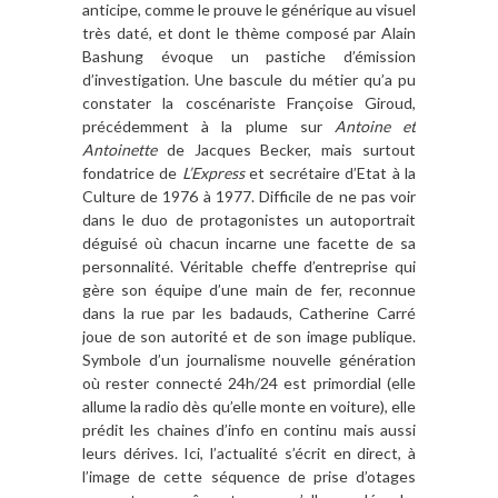
anticipe, comme le prouve le gé
n
érique au visuel
tr
è
s dat
é, et dont le th
ème compos
é
par Alain
Bashung
évoque un pastiche d’émission
d
’
investigation. Une bascule du métier qu
’
a pu
constater la cosc
é
nariste Fran
ç
oise Giroud,
pré
c
édemment
à
la plume sur
Antoine et
Antoinette
de Jacques Becker, mais surtout
fondatrice de
L
’
Express
et secrétaire d
’
Etat
à
la
Culture de
1976 à 1977. Difficile de ne pas voir
dans le duo de protagonistes un autoportrait
dé
guis
é
o
ù
chacun incarne une facette de sa
personnalité
. V
éritable cheffe
d
’
entreprise
qui
g
è
re son équipe
d
’
une main de fer, reconnue
dans la rue par les badauds, Catherine Carré
joue de son autorité et de son image publique.
Symbole d
’
un journalisme nouvelle gé
n
ération
o
ù
rester connect
é
24h/24 est primordial (elle
allume la radio dè
s qu
’
elle monte en voiture), elle
prédit les chaines d
’
info en continu mais aussi
leurs dé
rives. Ici, l
’
actualit
é
s
’écrit en direct,
à
l
’
image de cette séquence de prise d
’
otages