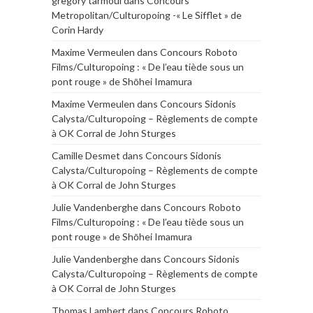
gregory tarmoul
dans
Concours
Metropolitan/Culturopoing -« Le Sifflet » de
Corin Hardy
Maxime Vermeulen
dans
Concours Roboto
Films/Culturopoing : « De l’eau tiède sous un
pont rouge » de Shōhei Imamura
Maxime Vermeulen
dans
Concours Sidonis
Calysta/Culturopoing – Règlements de compte
à OK Corral de John Sturges
Camille Desmet
dans
Concours Sidonis
Calysta/Culturopoing – Règlements de compte
à OK Corral de John Sturges
Julie Vandenberghe
dans
Concours Roboto
Films/Culturopoing : « De l’eau tiède sous un
pont rouge » de Shōhei Imamura
Julie Vandenberghe
dans
Concours Sidonis
Calysta/Culturopoing – Règlements de compte
à OK Corral de John Sturges
Thomas Lambert
dans
Concours Roboto