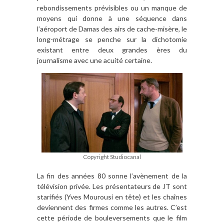
rebondissements prévisibles ou un manque de
moyens qui donne
à
une séquence dans
l
’
a
éroport de Damas des airs de cache-mis
è
re, le
long-métrage se penche sur la dichotomie
existant entre deux grandes
è
res du
journalisme avec une acuité certaine.
Copyright Studiocanal
La fin des années 80 sonne l
’
av
è
nement de la
té
l
évision privée. Les présentateurs de JT sont
starifiés (Yves Mourousi en t
ê
te) et les cha
î
nes
deviennent des
firmes
comme les autres. C
’
est
cette période de bouleversements que le film