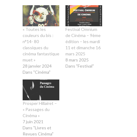
« Toutes les
Festival Omnium
couleurs du bis :
de Cinéma – 9ème
n°14- 80
édition – les mardi
classiques du
11 et dimanche 16
cinéma fantastique
mars 2025
muet »
8 mars 2025
28 janvier 2024
Dans "Festival"
Dans "Cinéma"
Prosper Hillairet –
« Passages du
Cinéma »
7 juin 2021
Dans "Livres et
Revues Cinéma"