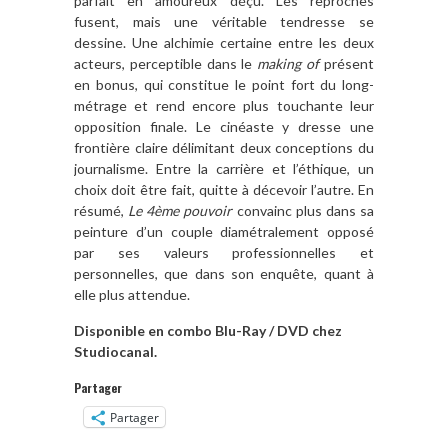
parfait en amoureux d
éç
u. Les reproches
fusent, mais une véritable tendresse se
dessine
. Une alchimie certaine
entre
les deux
acteurs, perceptible dans le
making of
présent
en bonus, qui constitue le point fort du long-
métrage et rend encore plus touchante leur
opposition finale. Le cinéaste y dresse une
fronti
è
re claire
délimitant
deux conceptions du
journalisme.
Entre
la carriè
re et l’éthique, un
choix doit
ê
tre fait, quitte
à d
écevoir l
’
autre. En
ré
sum
é
,
Le 4
è
me
pouvoir
convainc plus dans sa
peinture d
’
un couple diamétralement opposé
par ses valeurs professionnelles et
personnelles, que dans son enqu
ê
te, quant
à
elle plus attendue.
Disponible en combo Blu-Ray / DVD chez
Studiocanal.
Partager
Partager