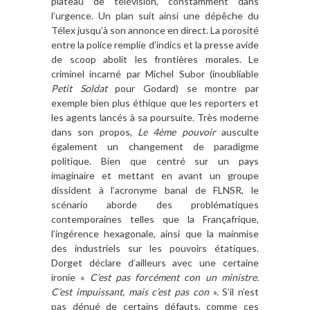
plateau de t
é
l
évision, constamment dans
l
’
urgence. Un plan suit ainsi une dé
pê
che du
Télex jusqu’à son annonce en direct. La porosité
entre la police remplie d
’
indics et la presse avide
de scoop abolit les fronti
è
res morales. Le
criminel incarné par Michel Subor (inoubliable
Petit Soldat
pour Godard) se montre par
exemple bien plus éthique que les reporters et
les agents lancé
s à
sa poursuite. Tr
è
s moderne
dans son propos,
Le 4
è
me pouvoir
ausculte
également un changement de paradigme
politique. Bien que centré sur un pays
imaginaire et mettant en avant un groupe
dissident
à l
’
acronyme banal de FLNSR, le
scé
nario aborde des probl
ématiques
contemporaines telles que la Fran
ç
afrique,
l
’
ing
érence hexagonale, ainsi que la mainmise
des industriels sur les pouvoirs étatiques.
Dorget dé
clare d
’
ailleurs avec une certaine
ironie
«
C
’
est pas forcément con un ministre.
C
’
est impuissant, mais c
’
est pas con
». S
’
il n
’
est
pas dé
nu
é de certains défauts, comme ces