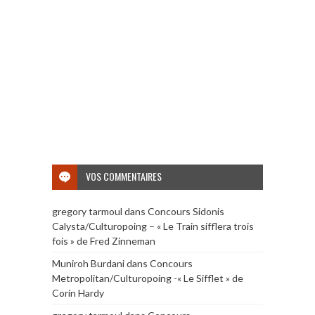
VOS COMMENTAIRES
gregory tarmoul
dans
Concours Sidonis
Calysta/Culturopoing – « Le Train sifflera trois
fois » de Fred Zinneman
Muniroh Burdani
dans
Concours
Metropolitan/Culturopoing -« Le Sifflet » de
Corin Hardy