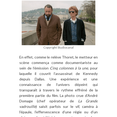
Copyright Studiocanal
En effet, comme le rel
è
ve Thoret, le metteur en
sc
è
ne commen
ç
a comme documentariste au
sein de l’émission
Cinq colonnes
à la une
, pour
laquelle il couvrit l
’
assassinat de Kennedy
depuis Dallas. Une expérience et une
connaissance de l
’
univers dépeint qui
transpara
ît à
travers le rythme effré
n
é de la
premi
è
re partie du film. La photo crue d
’
Andr
é
Domage (chef op
érateur de
La Grande
vadrouille
) saisit parfois sur le vif, camé
ra à
l
’épaule, l
’
effervescence d
’
une régie ou d
’
un