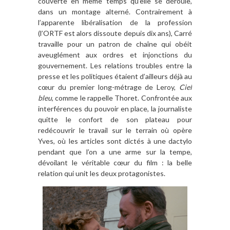
couverte en m
ê
me temps qu
’
elle se déroule,
dans un montage alterné. Contrairement
à
l
’
apparente lib
éralisation de la profession
(l
’
ORTF est alors dissoute depuis dix ans), Carré
travaille pour un patron de cha
î
ne qui obéit
aveuglément aux ordres et injonctions du
gouvernement. Les relations troubles
entre
la
presse et les politiques étaient d
’
ailleurs dé
jà
au
cœur du premier long-métrage de Leroy,
Ciel
bleu
, comme le rappelle Thoret. Confrontée aux
interférences du pouvoir en place, la journaliste
quitte le confort de son plateau pour
redécouvrir le travail sur le terrain o
ù
op
è
re
Yves, o
ù
les articles sont dicté
s à
une dactylo
pendant que l
’
on a une arme sur la tempe,
dévoilant le véritable cœur du film
: la belle
relatio
n
qui unit
les deux protagonistes.