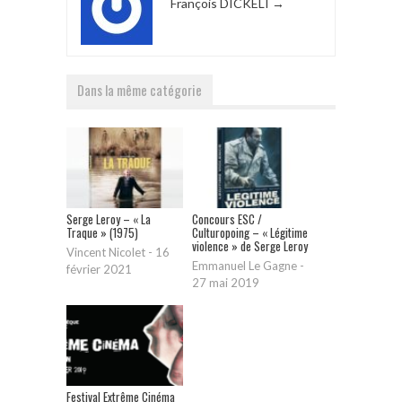
François DICKELI
→
Dans la même catégorie
Serge Leroy – « La
Concours ESC /
Traque » (1975)
Culturopoing – « Légitime
violence » de Serge Leroy
Vincent Nicolet
-
16
Emmanuel Le Gagne
-
février 2021
27 mai 2019
Festival Extrême Cinéma