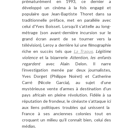
pré
matur
ément en 1993, ce dernier a
développé
un cin
é
ma
à
la fois engagé et
populaire que Jean-Baptiste Thoret dans sa
traditionnelle pré
face, met en parall
è
le avec
celui d
’
Yves Boisset. Lorsqu
’
il s
’
attelle au long-
métrage (son avant-derni
è
re incursion sur le
grand écran avant de se tourner vers la
té
l
é
vision), Leroy a derri
è
re lui une filmographie
riche en succ
è
s tels que
La Traque
,
L
égitime
violence
et la bizarrerie
Attention, les enfants
regardent
avec Alain Delon. Il narre
l
’
investigation men
ée par deux journalistes,
Yves Dorget (Philippe Noiret) et Catherine
Carré (Nicole Garcia), au sujet d
’
une
mystérieuse vente d
’
armes
à
destination d
’
un
pays africain en pleine révolution. Fid
è
le à sa
r
éputation de frondeur, le ciné
aste s
’
attaque
ici
aux liens politiques troubles qui unissent la
France
à
ses anciennes colonies tout en
croquant un milieu qu
’
il conna
î
t bien, celui des
mé
dias.