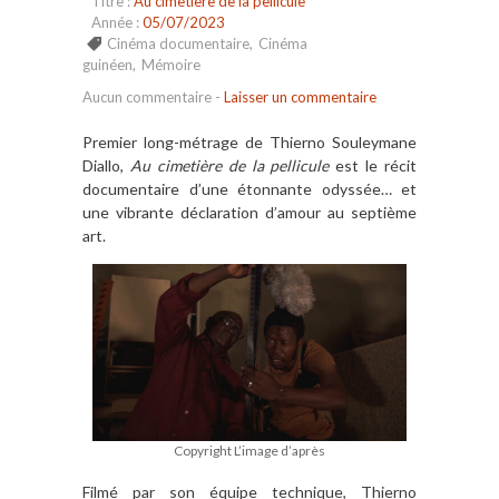
Titre :
Au cimetière de la pellicule
Année :
05/07/2023
Cinéma documentaire
,
Cinéma
guinéen
,
Mémoire
Aucun commentaire
-
Laisser un commentaire
Premier long-métrage de Thierno Souleymane
Diallo,
Au cimetière de la pellicule
est le récit
documentaire d’une étonnante odyssée… et
une vibrante déclaration d’amour au septième
art.
Copyright L’image d’après
Filmé par son équipe technique, Thierno