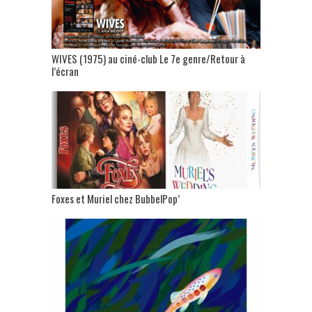
WIVES (1975) au ciné-club Le 7e genre/Retour à
l’écran
Foxes et Muriel chez BubbelPop’