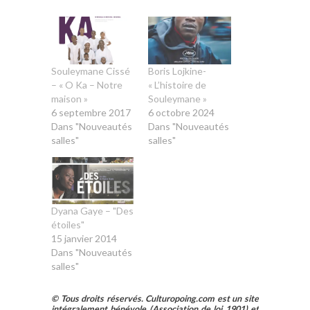
Souleymane Cissé
Boris Lojkine-
– « O Ka – Notre
« L’histoire de
maison »
Souleymane »
6 septembre 2017
6 octobre 2024
Dans "Nouveautés
Dans "Nouveautés
salles"
salles"
Dyana Gaye – "Des
étoiles"
15 janvier 2014
Dans "Nouveautés
salles"
© Tous droits réservés. Culturopoing.com est un site
intégralement bénévole (Association de loi 1901) et