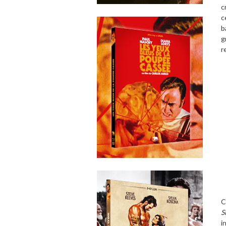
c
c
b
g
r
C
S
i