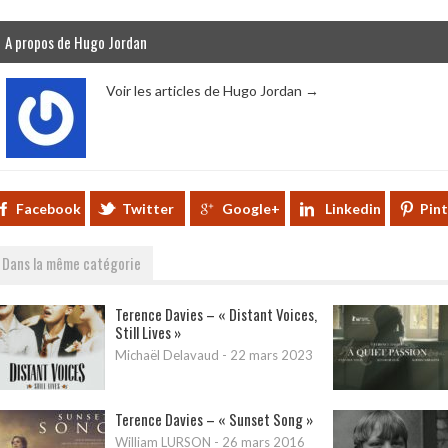
A propos de Hugo Jordan
Voir les articles de Hugo Jordan
→
Facebook
Twitter
Google+
Linkedin
Pin
Dans la même catégorie
Terence Davies – « Distant Voices,
Still Lives »
Michaël Delavaud
-
22 mars 2023
Terence Davies – « Sunset Song »
William LURSON
-
26 mars 2016