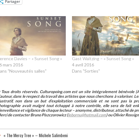
Partager
erence Davies – « Sunset Song »
Gast Waltzing – « Sunset Song »
6 mars 2016
4 avril 2016
ans "Nouveautés salles"
Dans "Sorties"
 Tous droits réservés. Culturopoing.com est un site intégralement bénévole (As
’auteur, dans le respect du travail des artistes que nous cherchons à valoriser. Les 
llustratif, non dans un but d’exploitation commerciale et ne sont pas la p
hotographie avait malgré tout échappé à notre contrôle, elle sera de fait 
ienveillance et vigilance de chaque lecteur – anonyme, distributeur, attaché de pr
erci de contacter Bruno Piszczorowicz (
lebornu@hotmail.com
) ou Olivier Rossign
« The Mercy Tree » – Michele Salimbeni