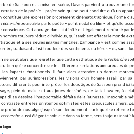
erbe de Sassoon et la mise en scène, Davies parvient à trouver une f
llustration de la poésie – projet vain qui ne peut conduire qu’à un ap
n constitue une expression proprement cinématographique. Forme d’aut
a
recherche
poursuivie par le poète – point nodal du film – et qu’elle ass
e conscience. Cet ancrage dans l’intimité est également renforcé par le
n nombre toujours réduit d’individus, qui semblent effacer le monde ext
rtistique et à ses seules images mentales. L’ambiance y est comme asso
ournée, traduisant ainsi la pudeur des sentiments du héros – et, sans dou
n ne peut alors que regretter que cette esthétique de la
recherche
soi
arration qui se concentre sur les différentes relations amoureuses du p
i les impacts émotionnels. Il faut alors attendre un dernier mouve
eviennent, par surimpressions, les visions d’un homme assailli par sa
cteurs différents pour interpréter les deux âges de Sassoon prend ici t
isage, plein de malice et aux joues dessinées, de Jack Lowden, à celui
apaldi, se dessine l’insupportable défaite de la jeunesse, l’inexorable 
e contraste entre les printemps optimistes et les crépuscules amers,
Le
ne profonde nostalgie jusqu’à son dénouement, sur lequel se referme tou
a
recherche
, aussi élégante soit-elle dans sa forme, sera toujours insatisf
artager