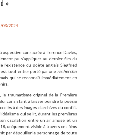
ed »
6/03/2024
rétrospective consacrée à Terence Davies,
alement pu s’appliquer au dernier film du
de l’existence du poète anglais Siegfried
, est tout entier porté par une
recherche
.
t mais qui se reconnaît immédiatement en
nirs.
, le traumatisme originel de la Première
lui consistant à laisser poindre la poésie
accolés à des images d’archives du conflit.
déalisme qui se lit, durant les premières
son oscillation entre un air amusé et un
18, uniquement visible à travers ces films
init par dépouiller le personnage de toute