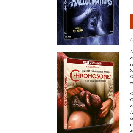
A
L
q
r
S
C
t
C
G
d
A
s
r
e