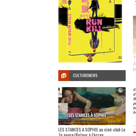
T
2
D
CULTURONEWS
©
d
i
p
b
M
LES STANCES A SOPHIE au ciné-club Le
7e genre/Retour à l’écran