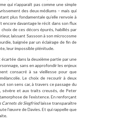
orme qui n’apparaît pas comme une simple
pauvrissement des deux médiums – mais qui
ant plus fondamentale qu’elle renvoie à
oit encore davantage le récit dans son flux
 choix de ces décors épurés, habillés par
érieur, laissant Sassoon à son microcosme
urdie, baignée par un éclairage de fin de
te, leur impossible plénitude.
t écartée dans la deuxième partie par une
ersonnage, sans en approfondir les enjeux
ment consacré à sa vieillesse pour que
 mélancolie. Le choix de recourir à deux
out son sens car, à travers ce passage du
, sévère et aux traits creusés, de Peter
métamorphose de l’existence. En renforçant
s Carnets de Siegfried
laisse transparaître
te l’œuvre de Davies. Et qui rappelle que
aite.