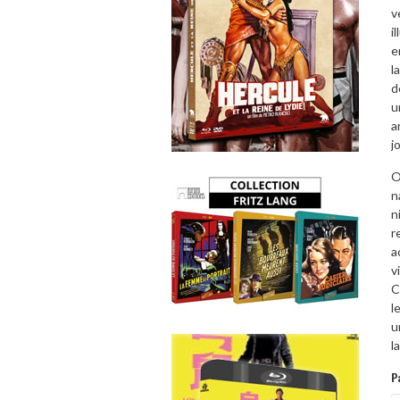
v
i
e
l
d
u
a
j
O
n
n
r
a
v
C
l
u
l
P