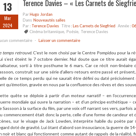
Terence Davies – « Les Carnets de Siegfri
13
Par
Hugo Jordan
Mar
Dans
Nouveautés salles
2024
Par :
Terence Davies
Titre :
Les Carnets de Siegfried
Année :
0
Cinéma britannique
,
Poésie
,
Terence Davies
ucun commentaire
-
Laisser un commentaire
e temps retrouvé
. C’est le nom choisi par le Centre Pompidou pour la 
ui s’est éteint le 7 octobre dernier. Nul doute que ce titre aurait ég
éalisateur, sorti à titre posthume le 6 mars. Car ce récit non-linéaire 
assoon, construit sur une série d’allers-retours entre passé et présent
elle de ce temps perdu qui ne saurait être défini ou daté précisémen
ant qu’émotion, gravée en nous par la confluence des rêves et des souve
ette quête se déploie à partir d’un moteur narratif – en l’occurrence
uerre mondiale qui ouvre la narration – et d’un principe esthétique – ce
e Sassoon à la surface du film, par une voix off narrant ses vers, parfois 
u commencement était donc la perte, celle d’une forme de candeur et d’i
cènes, sur le visage de Jack Lowden, interprète habile du poète par 
egard doté de gravité. Lui ôtant d’abord son insouciance, la guerre de 14-
n noir et blanc qui fonctionnent comme autant de rappels de la réalité, f