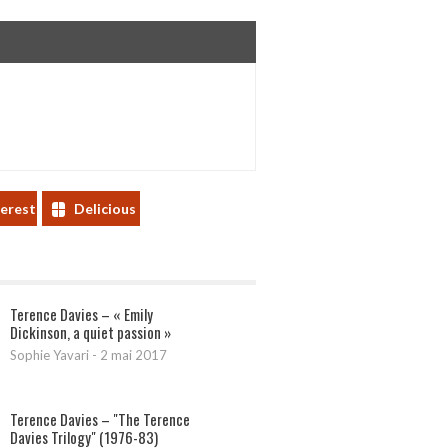
terest
Delicious
Terence Davies – « Emily
Dickinson, a quiet passion »
Sophie Yavari
-
2 mai 2017
Terence Davies – "The Terence
Davies Trilogy" (1976-83)