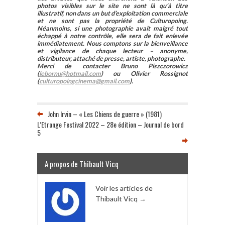
photos visibles sur le site ne sont là qu’à titre
illustratif, non dans un but d’exploitation commerciale
et ne sont pas la propriété de Culturopoing.
Néanmoins, si une photographie avait malgré tout
échappé à notre contrôle, elle sera de fait enlevée
immédiatement. Nous comptons sur la bienveillance
et vigilance de chaque lecteur – anonyme,
distributeur, attaché de presse, artiste, photographe.
Merci de contacter Bruno Piszczorowicz
(
lebornu@hotmail.com
) ou Olivier Rossignot
(
culturopoingcinema@gmail.com
).
John Irvin – « Les Chiens de guerre » (1981)
L’Etrange Festival 2022 – 28e édition – Journal de bord
5
A propos de Thibault Vicq
Voir les articles de
Thibault Vicq
→