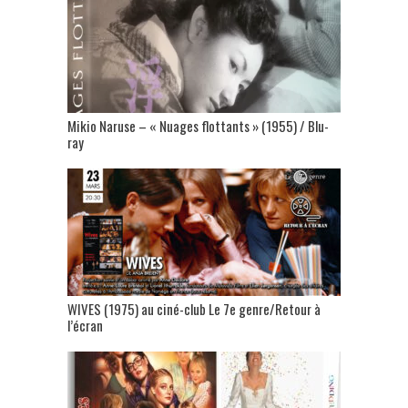
Mikio Naruse – « Nuages flottants » (1955) / Blu-
ray
WIVES (1975) au ciné-club Le 7e genre/Retour à
l’écran