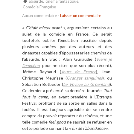
absurde
,
cinéma fantastique
,
Comédie Française
Aucun commentaire
-
Laisser un commentaire
«
C’était mieux avant
», argueraient certains au
sujet de la comédie en France. Ce serait
toutefois oublier l’émulation suscitée depuis
plusieurs années par des auteurs et des
cinéastes capables d’épousseter les chemins de
l’absurde. En vrac : Alain Guiraudie (
Viens je
t’emmène
, pour ne citer que son plus récent),
Jérôme Reybaud (
Jours de France
), Jean-
Christophe Meurisse (
Oranges sanguines
), ou
Sébastien Betbeder (
Le Voyage au Groenland
).
Ce dernier a présenté sa dernière fournée,
Tout
fout le camp
, en avant-première à L’Etrange
Festival, profitant de sa sortie en salles dans la
foulée. Il est toujours agréable de se rendre
compte du pouvoir réparateur du cinéma, et une
telle comédie
feel good
ne saurait se refuser en
cette période sonnant la «
fin de l’abondance
».