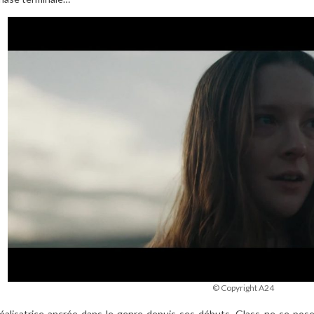
© Copyright A24
éalisatrice ancrée dans le genre depuis ses débuts, Glass ne se po