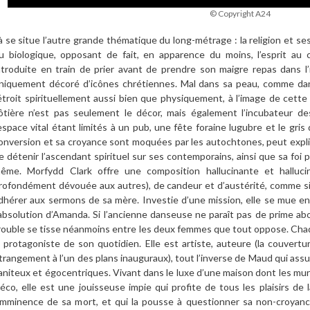
© Copyright A24
à se situe l’autre grande thématique du long-métrage : la religion et se
u biologique, opposant de fait, en apparence du moins, l’esprit au
ntroduite en train de prier avant de prendre son maigre repas dans l
niquement décoré d’icônes chrétiennes. Mal dans sa peau, comme dans
’étroit spirituellement aussi bien que physiquement, à l’image de cette r
ôtière n’est pas seulement le décor, mais également l’incubateur d
’espace vital étant limités à un pub, une fête foraine lugubre et le gris
onversion et sa croyance sont moquées par les autochtones, peut expliq
e détenir l’ascendant spirituel sur ses contemporains, ainsi que sa foi
ême. Morfydd Clark offre une composition hallucinante et hallucin
rofondément dévouée aux autres), de candeur et d’austérité, comme si
dhérer aux sermons de sa mère. Investie d’une mission, elle se mue en 
’absolution d’Amanda. Si l’ancienne danseuse ne paraît pas de prime ab
rouble se tisse néanmoins entre les deux femmes que tout oppose. Cha
a protagoniste de son quotidien. Elle est artiste, auteure (la couvertur
trangement à l’un des plans inauguraux), tout l’inverse de Maud qui assu
aniteux et égocentriques. Vivant dans le luxe d’une maison dont les mur
éco, elle est une jouisseuse impie qui profite de tous les plaisirs de
’imminence de sa mort, et qui la pousse à questionner sa non-croyance,