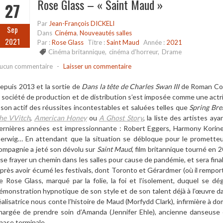
Rose Glass – « Saint Maud »
27
Par
Jean-François DICKELI
Sep
Dans
Cinéma
,
Nouveautés salles
2021
Par :
Rose Glass
Titre :
Saint Maud
Année :
2021
Cinéma britannique
,
cinéma d'horreur
,
Drame
ucun commentaire
-
Laisser un commentaire
epuis 2013 et la sortie de
Dans la tête de Charles Swan III
de Roman Copp
a société de production et de distribution s’est imposée comme une act
 son actif des réussites incontestables et saluées telles que
Spring Bre
he VVitch
,
American Honey
ou
A Ghost Story
, la liste des artistes a
ernières années est impressionnante : Robert Eggers, Harmony Korin
erwig… En attendant que la situation se débloque pour le promette
ompagnie a jeté son dévolu sur
Saint Maud
, film britannique tourné en
 se frayer un chemin dans les salles pour cause de pandémie, et sera final
près avoir écumé les festivals, dont Toronto et Gérardmer (où il remport
e Rose Glass, marqué par la folie, la foi et l’isolement, duquel se d
émonstration hypnotique de son style et de son talent déjà à l’œuvre da
éalisatrice nous conte l’histoire de Maud (Morfydd Clark), infirmière à dom
hargée de prendre soin d’Amanda (Jennifer Ehle), ancienne danseuse
hase terminale…