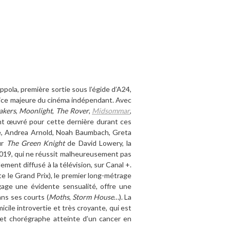
ola, première sortie sous l’égide d’A24,
rice majeure du cinéma indépendant. Avec
akers
,
Moonlight
,
The Rover
,
Midsommar
,
yant œuvré pour cette dernière durant ces
e, Andrea Arnold, Noah Baumbach, Greta
ur
The Green Knight
de David Lowery, la
 2019, qui ne réussit malheureusement pas
ement diffusé à la télévision, sur Canal +.
e le Grand Prix), le premier long-métrage
égage une évidente sensualité, offre une
ns ses courts (
Moths
,
Storm House
…). La
icile introvertie et très croyante, qui est
 et chorégraphe atteinte d’un cancer en