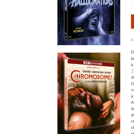
A
D
l
à
T
d
G
c
à
A
d
d
r
c
p