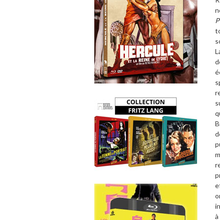
n
P
t
s
L
d
é
s
r
s
q
B
d
p
m
r
p
e
o
i
à