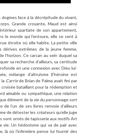
s dogmes face à la décrépitude du vivant,
 corps. Grande croyante, Maud est ainsi
’intérieur spartiate de son appartement,
 le monde qui l’entoure, elle se sent à
ue étroite où elle habite. La petite ville
es dérives extrêmes de la jeune femme,
 de l’horizon. Ce carcan au sein duquel sa
uer sa recherche d’ailleurs, sa certitude
 profonde en une connexion avec Dieu lui-
ée, mélange d’altruisme (l’héroïne est
 la
Carrie
de Brian de Palma avait fini par
croisée bataillant pour la rédemption et
ord aimable ou sympathique, une relation
que élément de la vie du personnage sort
e de l’un de ses livres renvoie d’ailleurs
me de détester les créateurs qu’elle juge
s sont ornés de tapisserie aux motifs Art
 la vie. Un hédonisme qui va de pair avec
 là où l’infirmière pense lui fournir des