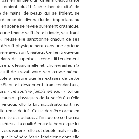
 seraient plutôt à chercher du côté de
de mains, de peaux qui se frôlent, se
présence de divers fluides (rappelant au
se en scène se révèle purement organique.
jeune femme solitaire et timide, souffrant
ne. Pieuse elle sanctionne chacun de ses
se détruit physiquement dans une optique
lière avec son Créateur. Ce lien trouve un
s dans de superbes scènes littéralement
se professionnelle et chorégraphe, n’a
n outil de travail voire son œuvre même.
rouble à mesure que les extases de cette
mêlent et deviennent transcendantaux,
eurs «
ne souffre jamais en vain
», tel un
 carcans physiques de la société qu’elle
vigueur, elle le fait maladroitement, ne
le tente de fuir. Cette dernière cache en
droite et pudique, à l’image de ce trauma
stérieux. La dualité entre la honte que lui
yeux vairons, elle est double malgré elle,
s qu’elle vénère Marie Madeleine dont elle