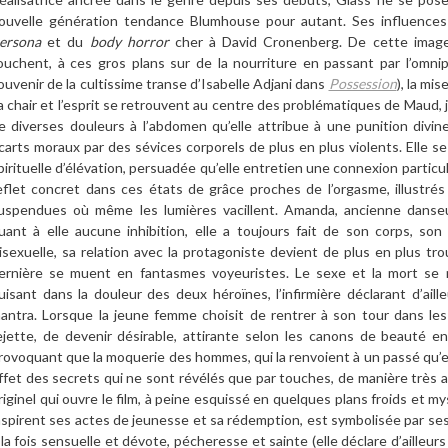
ouvelle génération tendance Blumhouse pour autant. Ses influences
ersona
et du
body horror
cher à David Cronenberg. De cette image 
ouchent, à ces gros plans sur de la nourriture en passant par l’omni
ouvenir de la cultissime transe d’Isabelle Adjani dans
Possession
), la mi
a chair et l’esprit se retrouvent au centre des problématiques de Maud, 
e diverses douleurs à l’abdomen qu’elle attribue à une punition divi
carts moraux par des sévices corporels de plus en plus violents. Elle 
pirituelle d’élévation, persuadée qu’elle entretien une connexion particu
eflet concret dans ces états de grâce proches de l’orgasme, illustré
uspendues où même les lumières vacillent. Amanda, ancienne danseu
uant à elle aucune inhibition, elle a toujours fait de son corps, so
isexuelle, sa relation avec la protagoniste devient de plus en plus t
ernière se muent en fantasmes voyeuristes. Le sexe et la mort se 
uisant dans la douleur des deux héroïnes, l’infirmière déclarant d’aill
antra. Lorsque la jeune femme choisit de rentrer à son tour dans les
ejette, de devenir désirable, attirante selon les canons de beauté en 
rovoquant que la moquerie des hommes, qui la renvoient à un passé qu’el
ffet des secrets qui ne sont révélés que par touches, de manière très a
riginel qui ouvre le film, à peine esquissé en quelques plans froids et my
nspirent ses actes de jeunesse et sa rédemption, est symbolisée par ses 
 la fois sensuelle et dévote, pécheresse et sainte (elle déclare d’ailleur