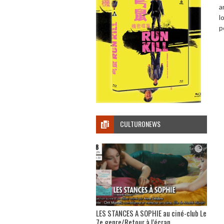
a
l
p
CULTURONEWS
LES STANCES A SOPHIE au ciné-club Le
7e genre/Retour à l’écran