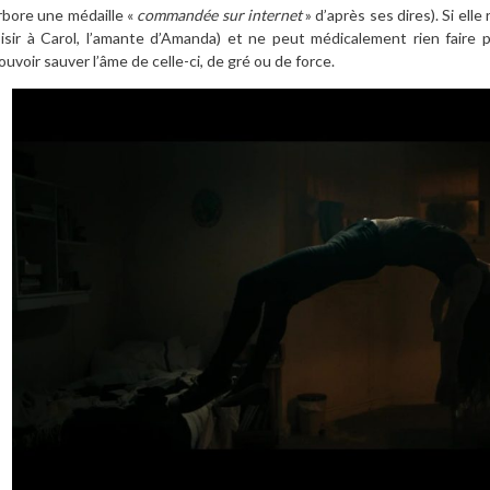
rbore une médaille «
commandée sur internet
» d’après ses dires). Si elle 
oisir à Carol, l’amante d’Amanda) et ne peut médicalement rien faire 
ouvoir sauver l’âme de celle-ci, de gré ou de force.