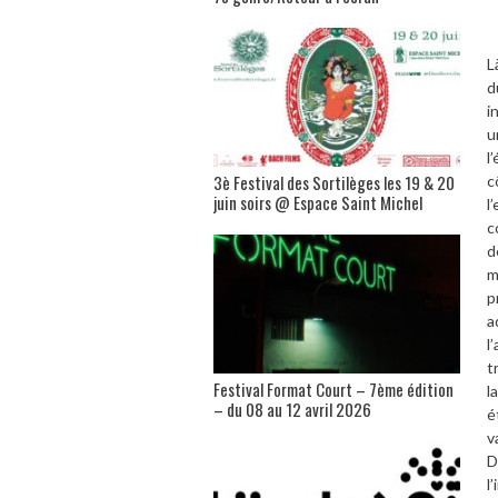
L
d
i
u
l
3è Festival des Sortilèges les 19 & 20
c
juin soirs @ Espace Saint Michel
l
c
d
m
p
a
l
t
Festival Format Court – 7ème édition
l
– du 08 au 12 avril 2026
é
v
D
l