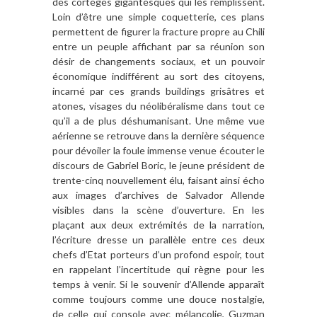
des cortèges gigantesques qui les remplissent.
Loin d’être une simple coquetterie, ces plans
permettent de figurer la fracture propre au Chili
entre un peuple affichant par sa réunion son
désir de changements sociaux, et un pouvoir
économique indifférent au sort des citoyens,
incarné par ces grands buildings grisâtres et
atones, visages du néolibéralisme dans tout ce
qu’il a de plus déshumanisant. Une même vue
aérienne se retrouve dans la dernière séquence
pour dévoiler la foule immense venue écouter le
discours de Gabriel Boric, le jeune président de
trente-cinq nouvellement élu, faisant ainsi écho
aux images d’archives de Salvador Allende
visibles dans la scène d’ouverture. En les
plaçant aux deux extrémités de la narration,
l’écriture dresse un parallèle entre ces deux
chefs d’Etat porteurs d’un profond espoir, tout
en rappelant l’incertitude qui règne pour les
temps à venir. Si le souvenir d’Allende apparaît
comme toujours comme une douce nostalgie,
de celle qui console avec mélancolie, Guzman