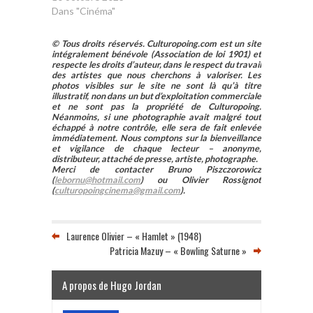
C’est peu dire…
Dans "Cinéma"
© Tous droits réservés. Culturopoing.com est un site
intégralement bénévole (Association de loi 1901) et
respecte les droits d’auteur, dans le respect du travail
des artistes que nous cherchons à valoriser. Les
photos visibles sur le site ne sont là qu’à titre
illustratif, non dans un but d’exploitation commerciale
et ne sont pas la propriété de Culturopoing.
Néanmoins, si une photographie avait malgré tout
échappé à notre contrôle, elle sera de fait enlevée
immédiatement. Nous comptons sur la bienveillance
et vigilance de chaque lecteur – anonyme,
distributeur, attaché de presse, artiste, photographe.
Merci de contacter Bruno Piszczorowicz
(
lebornu@hotmail.com
) ou Olivier Rossignot
(
culturopoingcinema@gmail.com
).
Laurence Olivier – « Hamlet » (1948)
Patricia Mazuy – « Bowling Saturne »
A propos de Hugo Jordan