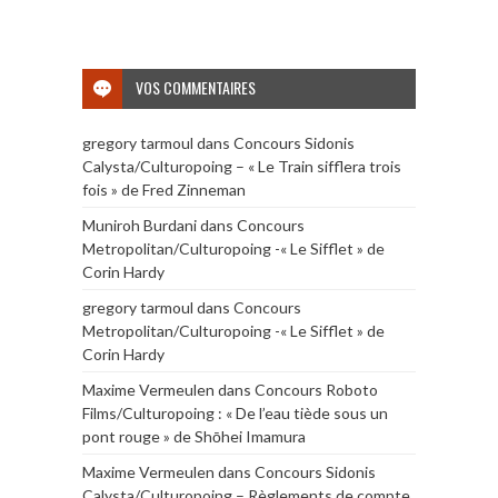
VOS COMMENTAIRES
gregory tarmoul
dans
Concours Sidonis
Calysta/Culturopoing – « Le Train sifflera trois
fois » de Fred Zinneman
Muniroh Burdani
dans
Concours
Metropolitan/Culturopoing -« Le Sifflet » de
Corin Hardy
gregory tarmoul
dans
Concours
Metropolitan/Culturopoing -« Le Sifflet » de
Corin Hardy
Maxime Vermeulen
dans
Concours Roboto
Films/Culturopoing : « De l’eau tiède sous un
pont rouge » de Shōhei Imamura
Maxime Vermeulen
dans
Concours Sidonis
Calysta/Culturopoing – Règlements de compte