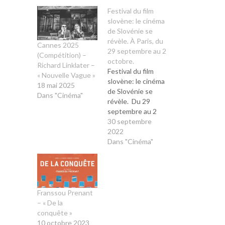
Festival du film
slovène: le cinéma
de Slovénie se
révèle. À Paris, du
Cannes 2025
29 septembre au 2
(Compétition) –
octobre.
Richard Linklater –
Festival du film
« Nouvelle Vague »
slovène: le cinéma
18 mai 2025
de Slovénie se
Dans "Cinéma"
révèle. Du 29
septembre au 2
octobre se tiendra
30 septembre
le premier festival
2022
du film slovène au
Dans "Cinéma"
cinéma les 7
Parnassiens, à
Paris. L’acteur
Stanislas Merhar,
dont le père est
Franssou Prenant
slovène, sera le
– « De la
parrain de cette
conquête »
première édition.
10 octobre 2023