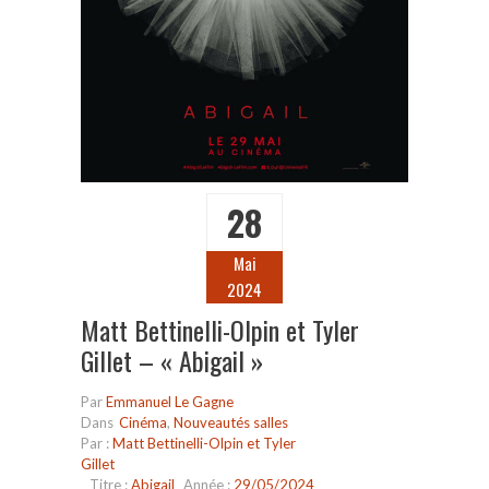
28
Mai
2024
Matt Bettinelli-Olpin et Tyler
Gillet – « Abigail »
Par
Emmanuel Le Gagne
Dans
Cinéma
,
Nouveautés salles
Par :
Matt Bettinelli-Olpin et Tyler
Gillet
Titre :
Abigail
Année :
29/05/2024