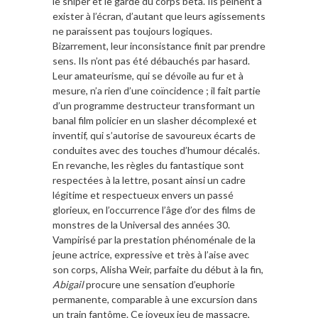
le sniper et le garde du corps bêta. Ils peinent à
exister à l’écran, d’autant que leurs agissements
ne paraissent pas toujours logiques.
Bizarrement, leur inconsistance finit par prendre
sens. Ils n’ont pas été débauchés par hasard.
Leur amateurisme, qui se dévoile au fur et à
mesure, n’a rien d’une coïncidence ; il fait partie
d’un programme destructeur transformant un
banal film policier en un slasher décomplexé et
inventif, qui s’autorise de savoureux écarts de
conduites avec des touches d’humour décalés.
En revanche, les règles du fantastique sont
respectées à la lettre, posant ainsi un cadre
légitime et respectueux envers un passé
glorieux, en l’occurrence l’âge d’or des films de
monstres de la Universal des années 30.
Vampirisé par la prestation phénoménale de la
jeune actrice, expressive et très à l’aise avec
son corps, Alisha Weir, parfaite du début à la fin,
Abigail
procure une sensation d’euphorie
permanente, comparable à une excursion dans
un train fantôme. Ce joyeux jeu de massacre,