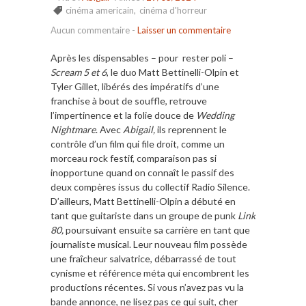
cinéma americain
,
cinéma d'horreur
Aucun commentaire
-
Laisser un commentaire
Après les dispensables – pour rester poli –
Scream 5 et 6
, le duo Matt Bettinelli-Olpin et
Tyler Gillet, libérés des impératifs d’une
franchise à bout de souffle, retrouve
l’impertinence et la folie douce de
Wedding
Nightmare
. Avec
Abigail,
ils reprennent le
contrôle d’un film qui file droit, comme un
morceau rock festif, comparaison pas si
inopportune quand on connaît le passif des
deux compères issus du collectif Radio Silence.
D’ailleurs, Matt Bettinelli-Olpin a débuté en
tant que guitariste dans un groupe de punk
Link
80,
poursuivant ensuite sa carrière en tant que
journaliste musical. Leur nouveau film possède
une fraîcheur salvatrice, débarrassé de tout
cynisme et référence méta qui encombrent les
productions récentes. Si vous n’avez pas vu la
bande annonce, ne lisez pas ce qui suit, cher