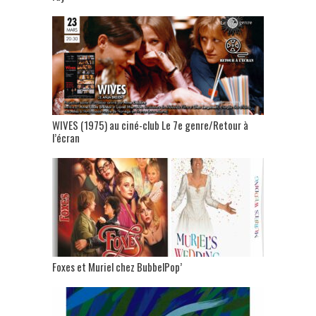
WIVES (1975) au ciné-club Le 7e genre/Retour à
l’écran
Foxes et Muriel chez BubbelPop’