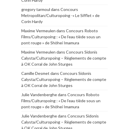
Corin Hardy
gregory tarmoul
dans
Concours
Metropolitan/Culturopoing -« Le Sifflet » de
Corin Hardy
Maxime Vermeulen
dans
Concours Roboto
Films/Culturopoing : « De l’eau tiède sous un
pont rouge » de Shōhei Imamura
Maxime Vermeulen
dans
Concours Sidonis
Calysta/Culturopoing – Règlements de compte
à OK Corral de John Sturges
Camille Desmet
dans
Concours Sidonis
Calysta/Culturopoing – Règlements de compte
à OK Corral de John Sturges
Julie Vandenberghe
dans
Concours Roboto
Films/Culturopoing : « De l’eau tiède sous un
pont rouge » de Shōhei Imamura
Julie Vandenberghe
dans
Concours Sidonis
Calysta/Culturopoing – Règlements de compte
à OK Corral de John Sturges