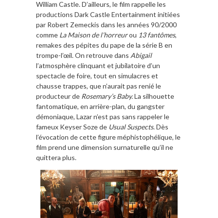
William Castle. D’ailleurs, le film rappelle les
productions Dark Castle Entertainment initiées
par Robert Zemeckis dans les années 90/2000
comme
La Maison de l’horreur
ou
13 fantômes
,
remakes des pépites du pape de la série B en
trompe-l’œil. On retrouve dans
Abigail
l’atmosphère clinquant et jubilatoire d’un
spectacle de foire, tout en simulacres et
chausse trappes, que n’aurait pas renié le
producteur de
Rosemary’s Baby.
La silhouette
fantomatique, en arrière-plan, du gangster
démoniaque, Lazar n’est pas sans rappeler le
fameux Keyser Soze de
Usual Suspects
. Dès
l’évocation de cette figure méphistophélique, le
film prend une dimension surnaturelle qu’il ne
quittera plus.