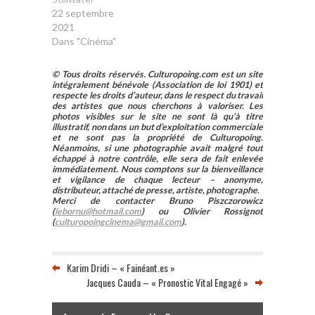
22 septembre
2021
Dans "Cinéma"
© Tous droits réservés. Culturopoing.com est un site
intégralement bénévole (Association de loi 1901) et
respecte les droits d’auteur, dans le respect du travail
des artistes que nous cherchons à valoriser. Les
photos visibles sur le site ne sont là qu’à titre
illustratif, non dans un but d’exploitation commerciale
et ne sont pas la propriété de Culturopoing.
Néanmoins, si une photographie avait malgré tout
échappé à notre contrôle, elle sera de fait enlevée
immédiatement. Nous comptons sur la bienveillance
et vigilance de chaque lecteur – anonyme,
distributeur, attaché de presse, artiste, photographe.
Merci de contacter Bruno Piszczorowicz
(
lebornu@hotmail.com
) ou Olivier Rossignot
(
culturopoingcinema@gmail.com
).
Karim Dridi – « Fainéant.es »
Jacques Cauda – « Pronostic Vital Engagé »