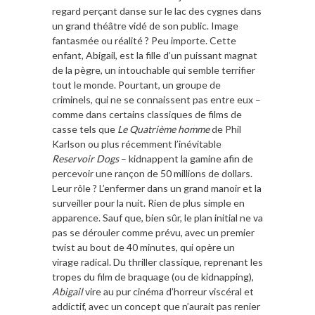
regard perçant danse sur le lac des cygnes dans
un grand théâtre vidé de son public. Image
fantasmée ou réalité ? Peu importe. Cette
enfant, Abigail, est la fille d’un puissant magnat
de la pègre, un intouchable qui semble terrifier
tout le monde. Pourtant, un groupe de
criminels, qui ne se connaissent pas entre eux –
comme dans certains classiques de films de
casse tels que
Le Quatrième homme
de Phil
Karlson ou plus récemment l’inévitable
Reservoir Dogs
– kidnappent la gamine afin de
percevoir une rançon de 50 millions de dollars.
Leur rôle ? L’enfermer dans un grand manoir et la
surveiller pour la nuit. Rien de plus simple en
apparence. Sauf que, bien sûr, le plan initial ne va
pas se dérouler comme prévu, avec un premier
twist au bout de 40 minutes, qui opère un
virage radical. Du thriller classique, reprenant les
tropes du film de braquage (ou de kidnapping),
Abigail
vire au pur cinéma d’horreur viscéral et
addictif, avec un concept que n’aurait pas renier