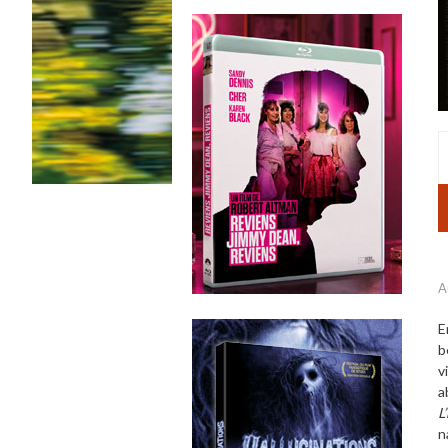
A
E
b
v
a
L
n