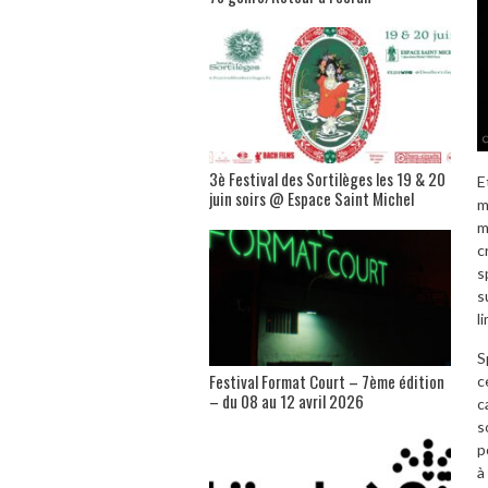
3è Festival des Sortilèges les 19 & 20
E
juin soirs @ Espace Saint Michel
m
m
c
s
s
l
S
Festival Format Court – 7ème édition
c
– du 08 au 12 avril 2026
c
s
p
à