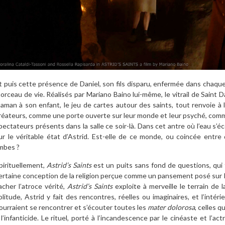
t puis cette présence de Daniel, son fils disparu, enfermée dans chaqu
orceau de vie. Réalisés par Mariano Baino lui-même, le vitrail de Saint Dan
aman à son enfant, le jeu de cartes autour des saints, tout renvoie à 
réateurs, comme une porte ouverte sur leur monde et leur psyché, com
pectateurs présents dans la salle ce soir-là. Dans cet antre où l’eau s’é
ur le véritable état d’Astrid. Est-elle de ce monde, ou coincée entr
imbes ?
pirituellement,
Astrid’s Saints
est un puits sans fond de questions, qui 
ertaine conception de la religion perçue comme un pansement posé sur la
acher l’atroce vérité,
Astrid’s Saints
exploite à merveille le terrain de 
olitude, Astrid y fait des rencontres, réelles ou imaginaires, et l’inté
ourraient se rencontrer et s’écouter toutes les
mater dolorosa
, celles 
 l’infanticide. Le rituel, porté à l’incandescence par le cinéaste et l’act