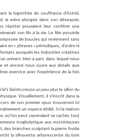
ant la logorrhée de souffrance d’Astrid,
rid, la mère plongée dans son désespoir,
s répéter pouvaient leur conférer une
ènerait son fils à la vie. Le film possède
, composée de boucles qui reviennent sans
re en « phrases » périodiques, d’ordre ni
s formats auxquels les industries créatives
un univers bien à part, dans lequel nous
e et encore nous ouvre aux détails que
me exercice avec l’expérience de la fois
rid’s Saints
creuse un peu plus le sillon du
ique. Visuellement, il s’inscrit dans la
écors de son premier opus trouveront ici
rainement un espace dédié. Ici la maison
ue, où l’on peut cependant se cacher, tout
 demeure troglodytique aux mystérieuses
, des branches sculptant la pierre froide
ntôt la silhouette arborescente du bois