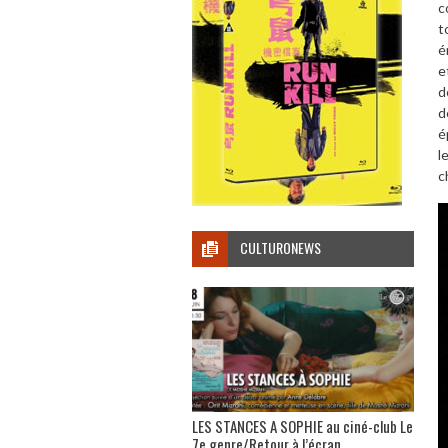
c
t
é
e
d
d
é
l
c
CULTURONEWS
LES STANCES A SOPHIE au ciné-club Le
7e genre/Retour à l’écran