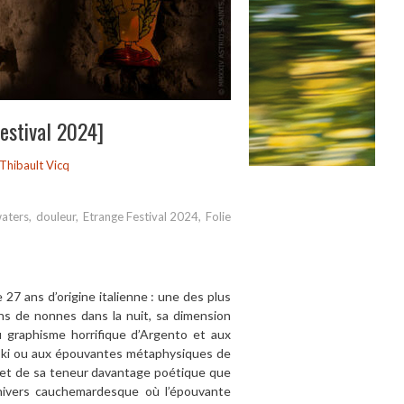
estival 2024]
Thibault Vicq
waters
,
douleur
,
Etrange Festival 2024
,
Folie
,
 27 ans d’origine italienne : une des plus
ions de nonnes
dans la nuit, sa dimension
au graphisme horrifique d’Argento et aux
ski ou aux épouvantes métaphysiques de
 et de sa teneur davantage poétique que
nivers cauchemardesque où l’épouvante