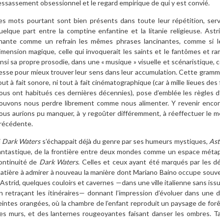
essassement obsessionnel et le regard empirique de qui y est convié.
es mots pourtant sont bien présents dans toute leur répétition, serv
uelque part entre la comptine enfantine et la litanie religieuse. Ast
hante comme un refrain les mêmes phrases lancinantes, comme si le
imension magique, celle qui invoquerait les saints et le fantômes et ram
insi sa propre prosodie, dans une « musique » visuelle et scénaristique
esse pour mieux trouver leur sens dans leur accumulation. Cette grammai
out à fait sonore, ni tout à fait cinématographique (car à mille lieues de
ous ont habitués ces dernières décennies), pose d’emblée les règles d’
ouvons nous perdre librement comme nous alimenter. Y revenir encor
ous aurions pu manquer, à y regoûter différemment, à réeffectuer le mê
récédente.
i
Dark Waters
s’échappait déjà du genre par ses humeurs mystiques,
Ast
antastique, de la frontière entre deux mondes comme un espace métaphys
ontinuité de
Dark Waters
. Celles et ceux ayant été marqués par les d
atière à admirer à nouveau la manière dont Mariano Baino occupe souve
’Astrid, quelques couloirs et cavernes —dans une ville italienne sans iss
n retraçant les itinéraires— donnant l’impression d’évoluer dans une
eintes orangées, où la chambre de l’enfant reproduit un paysage de forêt
es murs, et des lanternes rougeoyantes faisant danser les ombres. Ta