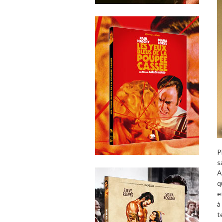
P
s
A
q
e
à
t