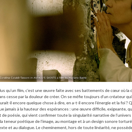
lus qu’un film, c’est une œuvre faite avec ses battements de cœur où la d
ans cesse par la douleur de créer. On se méfie toujours d’un créateur qu
urait-il encore quelque chose à dire, en a-t-il encore l’énergie et la foi ?
ue jamais à la hauteur des espérances : une œuvre difficile, exigeante, 
t de poésie, qui vient confirmer toute la singularité narrative de l’univer
 la teneur poétique de l’image, au montage et à un design sonore torturé
exte et au dialogue. Le cheminement, hors de toute linéarité, ne possède p