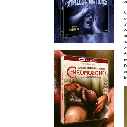
c
C
q
s
c
a
s
e
f
m
D
a
l