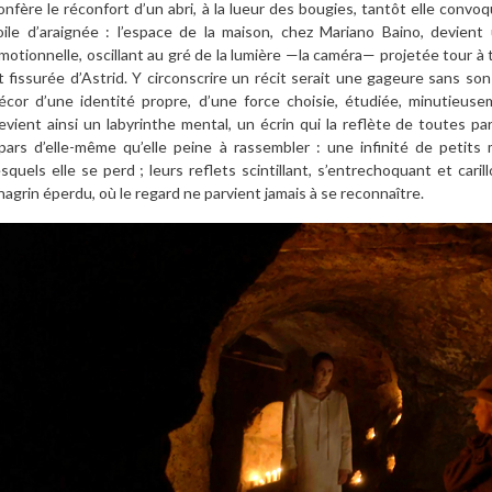
onfère le réconfort d’un abri, à la lueur des bougies, tantôt elle convoq
oile d’araignée : l’espace de la maison, chez Mariano Baino, devient 
motionnelle, oscillant au gré de la lumière —la caméra— projetée tour à 
t fissurée d’Astrid. Y circonscrire un récit serait une gageure sans so
écor d’une identité propre, d’une force choisie, étudiée, minutieus
evient ainsi un labyrinthe mental, un écrin qui la reflète de toutes p
pars d’elle-même qu’elle peine à rassembler : une infinité de petits
esquels elle se perd ; leurs reflets scintillant, s’entrechoquant et car
hagrin éperdu, où le regard ne parvient jamais à se reconnaître.