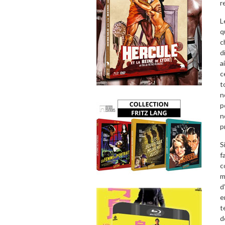
r
L
q
c
d
a
c
t
n
p
n
p
S
f
c
m
d
e
t
d