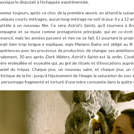
lassique le disputait à l’échappée expérimentale.
omme toujours, après ce choc de la première œuvre, on attend la suivan
uelques courts-métrages, aucun long-métrage ne voit le jour. Il y a 12 a
’attèle à un nouveau film. Ce sera
Astrid’s Saints
, qu’il tournera à B
ompagne et sa muse comme protagoniste principale, qui en co-écrit 
nnoncé, mais les années passent et rien ne se fait. Et pourtant le projet 
erait bien trop longue à expliquer, mais Mariano Baino est obligé au f
xpériences avec les processus de production, de changer ses ambitions,
inalement, 30 ans après
Dark Waters
,
Astrid’s Saints
est là, enfin. Cora
ère endeuillée et esseulée qui, au gré de rituels et d’invocations auprès 
aniel du trépas. Chaque jour, un nouveau saint, et chaque jour, un n
rtistique de la foi : jusqu’à l’épuisement de l’image, la saturation du son,
e personnage fragmenté et torturé d’une mère consumée dans la quête d